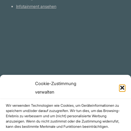
Infotainment ansehen
Plattform
YouTube Projekte
Telegram Kanal
github.com
Rechtliches
Cookie-Zustimmung
Datenschutzerklärung
verwalten
Urheberrecht (Copyright)
Wir verwenden Technologien wie Cookies, um Geräteinformationen zu
Cookie-Richtlinie (EU)
speichern und/oder darauf zuzugreifen. Wir tun dies, um das Browsing-
Erlebnis zu verbessern und um (nicht) personalisierte Werbung
Impressum
anzuzeigen. Wenn du nicht zustimmst oder die Zustimmung widerrufst,
Kontakt
kann dies bestimmte Merkmale und Funktionen beeinträchtigen.