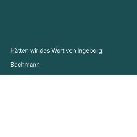
Hätten wir das Wort von Ingeborg
Bachmann
„Hätten wir das Wort, hätten wir die
Sprache, wir bräuchten die Waffen nicht.“
Ingeborg Bachmann