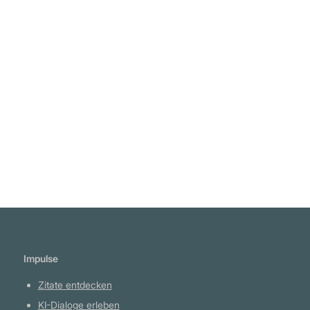
"Sprache ist der Leib des Denkens." Georg
Wilhelm Friedrich Hegel
Weiterlesen
Impulse
Zitate entdecken
KI-Dialoge erleben