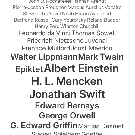
John D. Rockefeller
Hannah Arendt
Pierre-Joseph Proudhon
Marcus Aurelius
Voltaire
Steve Jobs
Yuval Noah Harari
Ayn Rand
Bertrand Russell
Gary Yourofsky
Roland Baader
Henry Ford
Winston Churchill
Leonardo da Vinci
Thomas Sowell
Friedrich Nietzsche
Juvenal
Prentice Mulford
Joost Meerloo
Walter Lippmann
Mark Twain
Albert Einstein
Epiktet
H. L. Mencken
Jonathan Swift
Edward Bernays
George Orwell
G. Edward Griffin
Mattias Desmet
Steven Spielberg
Goethe