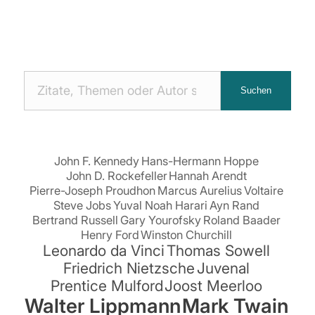
Nach
Suchen
Zitaten
suchen:
John F. Kennedy
Hans-Hermann Hoppe
John D. Rockefeller
Hannah Arendt
Pierre-Joseph Proudhon
Marcus Aurelius
Voltaire
Steve Jobs
Yuval Noah Harari
Ayn Rand
Bertrand Russell
Gary Yourofsky
Roland Baader
Henry Ford
Winston Churchill
Leonardo da Vinci
Thomas Sowell
Friedrich Nietzsche
Juvenal
Prentice Mulford
Joost Meerloo
Walter Lippmann
Mark Twain