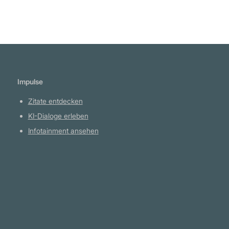
Impulse
Zitate entdecken
KI-Dialoge erleben
Infotainment ansehen
Plattform
YouTube Projekte
Telegram Kanal
github.com