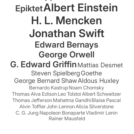
Albert Einstein
Epiktet
H. L. Mencken
Jonathan Swift
Edward Bernays
George Orwell
G. Edward Griffin
Mattias Desmet
Steven Spielberg
Goethe
George Bernard Shaw
Aldous Huxley
Bernardo Kastrup
Noam Chomsky
Thomas Alva Edison
Leo Tolstoi
Albert Schweitzer
Thomas Jefferson
Mahatma Gandhi
Blaise Pascal
Alvin Toffler
John Lennon
Alicia Silverstone
C. G. Jung
Napoleon Bonaparte
Vladimir Lenin
Rainer Mausfeld