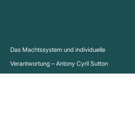
Das Machtssystem und individuelle
Verantwortung – Antony Cyril Sutton
„Das Machtssystem besteht nur so lange,
wie Individuen versuchen, etwas für nichts
zu bekommen. Der Tag, an dem eine
Mehrheit der Individuen erklärt oder so