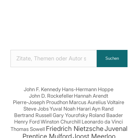
Nach
Suchen
Zitaten
suchen:
John F. Kennedy
Hans-Hermann Hoppe
John D. Rockefeller
Hannah Arendt
Pierre-Joseph Proudhon
Marcus Aurelius
Voltaire
Steve Jobs
Yuval Noah Harari
Ayn Rand
Bertrand Russell
Gary Yourofsky
Roland Baader
Henry Ford
Winston Churchill
Leonardo da Vinci
Friedrich Nietzsche
Juvenal
Thomas Sowell
Prentice Mulford
Joost Meerloo