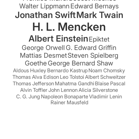
Walter Lippmann
Edward Bernays
Jonathan Swift
Mark Twain
H. L. Mencken
Albert Einstein
Epiktet
George Orwell
G. Edward Griffin
Mattias Desmet
Steven Spielberg
Goethe
George Bernard Shaw
Aldous Huxley
Bernardo Kastrup
Noam Chomsky
Thomas Alva Edison
Leo Tolstoi
Albert Schweitzer
Thomas Jefferson
Mahatma Gandhi
Blaise Pascal
Alvin Toffler
John Lennon
Alicia Silverstone
C. G. Jung
Napoleon Bonaparte
Vladimir Lenin
Rainer Mausfeld