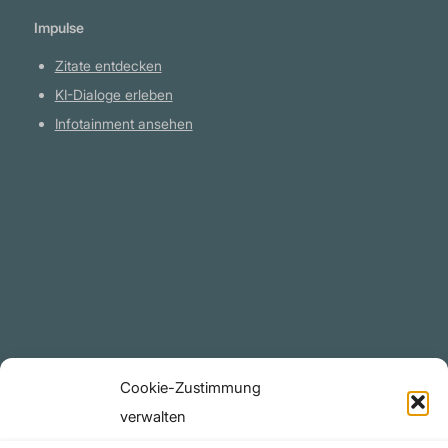
Impulse
Zitate entdecken
KI-Dialoge erleben
Infotainment ansehen
Plattform
YouTube Projekte
Telegram Kanal
github.com
Rechtliches
Cookie-Zustimmung
Datenschutzerklärung
verwalten
Urheberrecht (Copyright)