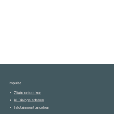
Diamanten glänzende Eigenschaften unter
einer rauen Oberfläche." Juvenal
Weiterlesen
Impulse
Zitate entdecken
KI-Dialoge erleben
Infotainment ansehen