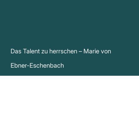
Das Talent zu herrschen – Marie von
Ebner-Eschenbach
„Das Talent zu herrschen täuscht oft über
den Mangel an anderem Talent.“
Marie von Ebner-Eschenbach