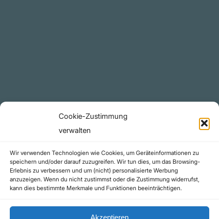
Plattform
YouTube Projekte
Telegram Kanal
github.com
Rechtliches
Cookie-Zustimmung
Datenschutzerklärung
verwalten
Urheberrecht (Copyright)
Wir verwenden Technologien wie Cookies, um Geräteinformationen zu
Cookie-Richtlinie (EU)
speichern und/oder darauf zuzugreifen. Wir tun dies, um das Browsing-
Erlebnis zu verbessern und um (nicht) personalisierte Werbung
Impressum
anzuzeigen. Wenn du nicht zustimmst oder die Zustimmung widerrufst,
Kontakt
kann dies bestimmte Merkmale und Funktionen beeinträchtigen.
Akzeptieren