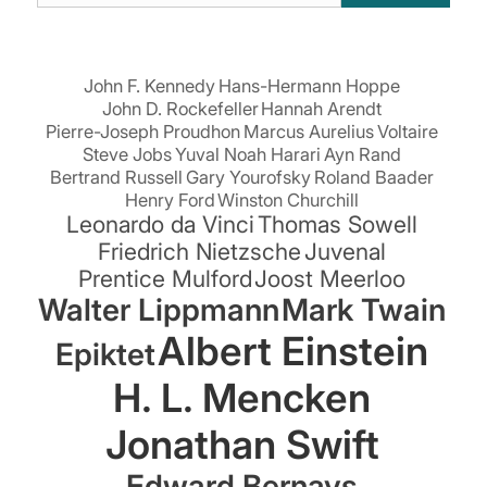
suchen:
John F. Kennedy
Hans-Hermann Hoppe
John D. Rockefeller
Hannah Arendt
Pierre-Joseph Proudhon
Marcus Aurelius
Voltaire
Steve Jobs
Yuval Noah Harari
Ayn Rand
Bertrand Russell
Gary Yourofsky
Roland Baader
Henry Ford
Winston Churchill
Leonardo da Vinci
Thomas Sowell
Friedrich Nietzsche
Juvenal
Prentice Mulford
Joost Meerloo
Walter Lippmann
Mark Twain
Albert Einstein
Epiktet
H. L. Mencken
Jonathan Swift
Edward Bernays