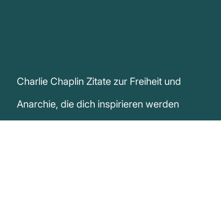
Charlie Chaplin Zitate zur Freiheit und
Anarchie, die dich inspirieren werden
„Was die Politik angeht, bin ich Anarchist.
Ich hasse Regierungen, Regeln und
Fesseln. Ich kann eingesperrte Tiere nicht
ausstehen. Die Menschen müssen frei