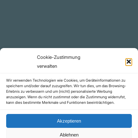
YouTube Projekte
Telegram Kanal
github.com
Rechtliches
Cookie-Zustimmung
Datenschutzerklärung
verwalten
Urheberrecht (Copyright)
Wir verwenden Technologien wie Cookies, um Geräteinformationen zu
Cookie-Richtlinie (EU)
speichern und/oder darauf zuzugreifen. Wir tun dies, um das Browsing-
Erlebnis zu verbessern und um (nicht) personalisierte Werbung
Impressum
anzuzeigen. Wenn du nicht zustimmst oder die Zustimmung widerrufst,
Kontakt
kann dies bestimmte Merkmale und Funktionen beeinträchtigen.
Akzeptieren
Ablehnen