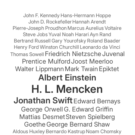
John F. Kennedy
Hans-Hermann Hoppe
John D. Rockefeller
Hannah Arendt
Pierre-Joseph Proudhon
Marcus Aurelius
Voltaire
Steve Jobs
Yuval Noah Harari
Ayn Rand
Bertrand Russell
Gary Yourofsky
Roland Baader
Henry Ford
Winston Churchill
Leonardo da Vinci
Friedrich Nietzsche
Juvenal
Thomas Sowell
Prentice Mulford
Joost Meerloo
Walter Lippmann
Mark Twain
Epiktet
Albert Einstein
H. L. Mencken
Jonathan Swift
Edward Bernays
George Orwell
G. Edward Griffin
Mattias Desmet
Steven Spielberg
Goethe
George Bernard Shaw
Aldous Huxley
Bernardo Kastrup
Noam Chomsky