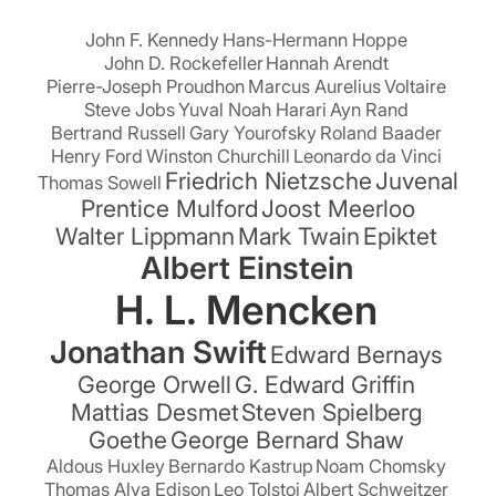
John F. Kennedy
Hans-Hermann Hoppe
John D. Rockefeller
Hannah Arendt
Pierre-Joseph Proudhon
Marcus Aurelius
Voltaire
Steve Jobs
Yuval Noah Harari
Ayn Rand
Bertrand Russell
Gary Yourofsky
Roland Baader
Henry Ford
Winston Churchill
Leonardo da Vinci
Friedrich Nietzsche
Juvenal
Thomas Sowell
Prentice Mulford
Joost Meerloo
Walter Lippmann
Mark Twain
Epiktet
Albert Einstein
H. L. Mencken
Jonathan Swift
Edward Bernays
George Orwell
G. Edward Griffin
Mattias Desmet
Steven Spielberg
Goethe
George Bernard Shaw
Aldous Huxley
Bernardo Kastrup
Noam Chomsky
Thomas Alva Edison
Leo Tolstoi
Albert Schweitzer