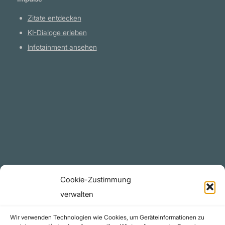
Zitate entdecken
KI-Dialoge erleben
Infotainment ansehen
Plattform
YouTube Projekte
Telegram Kanal
github.com
Rechtliches
Cookie-Zustimmung
Datenschutzerklärung
verwalten
Urheberrecht (Copyright)
Wir verwenden Technologien wie Cookies, um Geräteinformationen zu
Cookie-Richtlinie (EU)