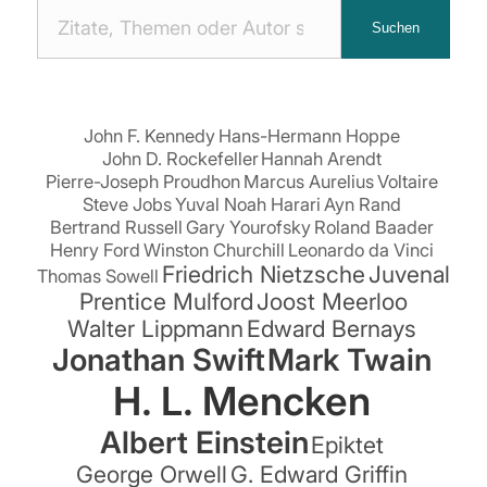
Nach
Suchen
Zitaten
suchen:
John F. Kennedy
Hans-Hermann Hoppe
John D. Rockefeller
Hannah Arendt
Pierre-Joseph Proudhon
Marcus Aurelius
Voltaire
Steve Jobs
Yuval Noah Harari
Ayn Rand
Bertrand Russell
Gary Yourofsky
Roland Baader
Henry Ford
Winston Churchill
Leonardo da Vinci
Friedrich Nietzsche
Juvenal
Thomas Sowell
Prentice Mulford
Joost Meerloo
Walter Lippmann
Edward Bernays
Jonathan Swift
Mark Twain
H. L. Mencken
Albert Einstein
Epiktet
George Orwell
G. Edward Griffin