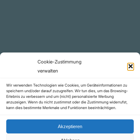
Plattform
YouTube Projekte
Telegram Kanal
github.com
Rechtliches
Cookie-Zustimmung
Datenschutzerklärung
verwalten
Urheberrecht (Copyright)
Wir verwenden Technologien wie Cookies, um Geräteinformationen zu
Cookie-Richtlinie (EU)
speichern und/oder darauf zuzugreifen. Wir tun dies, um das Browsing-
Erlebnis zu verbessern und um (nicht) personalisierte Werbung
Impressum
anzuzeigen. Wenn du nicht zustimmst oder die Zustimmung widerrufst,
Kontakt
kann dies bestimmte Merkmale und Funktionen beeinträchtigen.
Akzeptieren