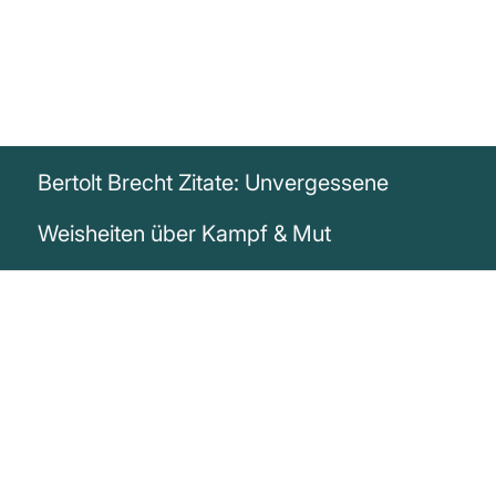
Bertolt Brecht Zitate: Unvergessene
Weisheiten über Kampf & Mut
„Wer kämpft, kann verlieren. Wer nicht
kämpft, hat schon verloren!“
Bertolt Brecht