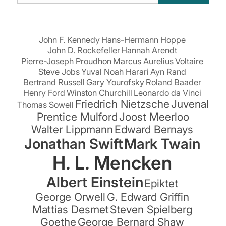
suchen:
John F. Kennedy
Hans-Hermann Hoppe
John D. Rockefeller
Hannah Arendt
Pierre-Joseph Proudhon
Marcus Aurelius
Voltaire
Steve Jobs
Yuval Noah Harari
Ayn Rand
Bertrand Russell
Gary Yourofsky
Roland Baader
Henry Ford
Winston Churchill
Leonardo da Vinci
Friedrich Nietzsche
Juvenal
Thomas Sowell
Prentice Mulford
Joost Meerloo
Walter Lippmann
Edward Bernays
Jonathan Swift
Mark Twain
H. L. Mencken
Albert Einstein
Epiktet
George Orwell
G. Edward Griffin
Mattias Desmet
Steven Spielberg
Goethe
George Bernard Shaw