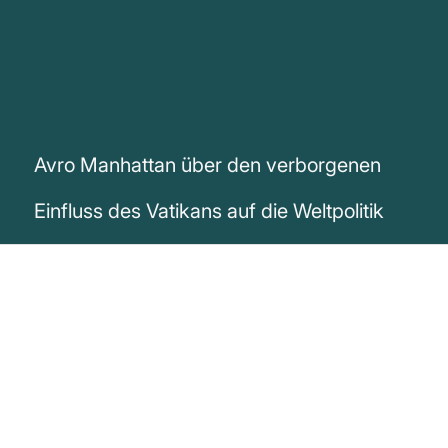
Avro Manhattan über den verborgenen
Einfluss des Vatikans auf die Weltpolitik
„Kein politisches Ereignis oder Umstand
kann bewertet werden, ohne dass der
Vatikan daran beteiligt ist. Und es gibt
keine bedeutende Weltsituation, in der der