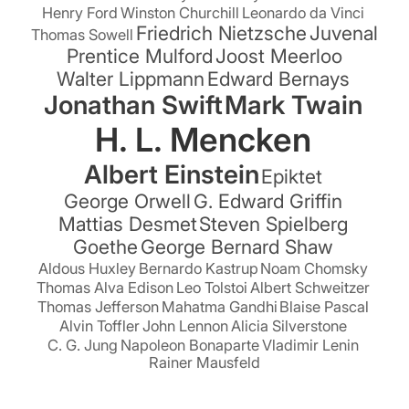
Henry Ford
Winston Churchill
Leonardo da Vinci
Friedrich Nietzsche
Juvenal
Thomas Sowell
Prentice Mulford
Joost Meerloo
Walter Lippmann
Edward Bernays
Jonathan Swift
Mark Twain
H. L. Mencken
Albert Einstein
Epiktet
George Orwell
G. Edward Griffin
Mattias Desmet
Steven Spielberg
Goethe
George Bernard Shaw
Aldous Huxley
Bernardo Kastrup
Noam Chomsky
Thomas Alva Edison
Leo Tolstoi
Albert Schweitzer
Thomas Jefferson
Mahatma Gandhi
Blaise Pascal
Alvin Toffler
John Lennon
Alicia Silverstone
C. G. Jung
Napoleon Bonaparte
Vladimir Lenin
Rainer Mausfeld