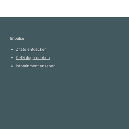
Impulse
Zitate entdecken
KI-Dialoge erleben
Infotainment ansehen
Plattform
YouTube Projekte
Telegram Kanal
github.com