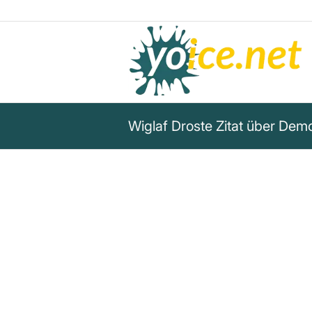
Wiglaf Droste Zitat über Demo
„Es zählt zu den Schrecken d
wirklich jeder Esel sich auf si
es um seinen Vorteil geht.“
Wiglaf Droste