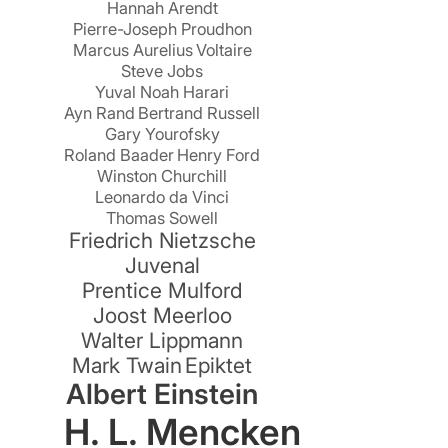
Hannah Arendt
Pierre-Joseph Proudhon
Marcus Aurelius
Voltaire
Steve Jobs
Yuval Noah Harari
Ayn Rand
Bertrand Russell
Gary Yourofsky
r
Roland Baader
Henry Ford
Winston Churchill
Leonardo da Vinci
Thomas Sowell
Friedrich Nietzsche
Juvenal
Prentice Mulford
Joost Meerloo
Walter Lippmann
Mark Twain
Epiktet
Albert Einstein
H. L. Mencken
d