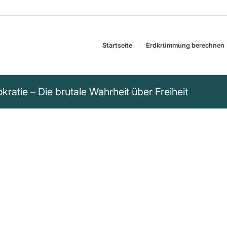
Startseite
Erdkrümmung berechnen
kratie – Die brutale Wahrheit über Freiheit
er Demokratie, dass
e berufen darf, wenn