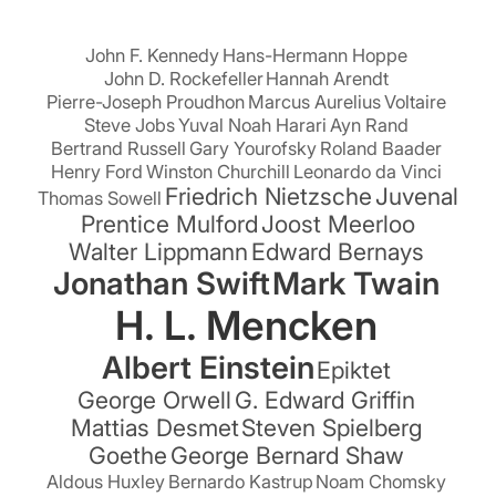
John F. Kennedy
Hans-Hermann Hoppe
John D. Rockefeller
Hannah Arendt
Pierre-Joseph Proudhon
Marcus Aurelius
Voltaire
Steve Jobs
Yuval Noah Harari
Ayn Rand
Bertrand Russell
Gary Yourofsky
Roland Baader
Henry Ford
Winston Churchill
Leonardo da Vinci
Friedrich Nietzsche
Juvenal
Thomas Sowell
Prentice Mulford
Joost Meerloo
Walter Lippmann
Edward Bernays
Jonathan Swift
Mark Twain
H. L. Mencken
Albert Einstein
Epiktet
George Orwell
G. Edward Griffin
Mattias Desmet
Steven Spielberg
Goethe
George Bernard Shaw
Aldous Huxley
Bernardo Kastrup
Noam Chomsky