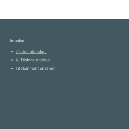
Impulse
Zitate entdecken
KI-Dialoge erleben
Infotainment ansehen
Plattform
YouTube Projekte
Telegram Kanal
github.com