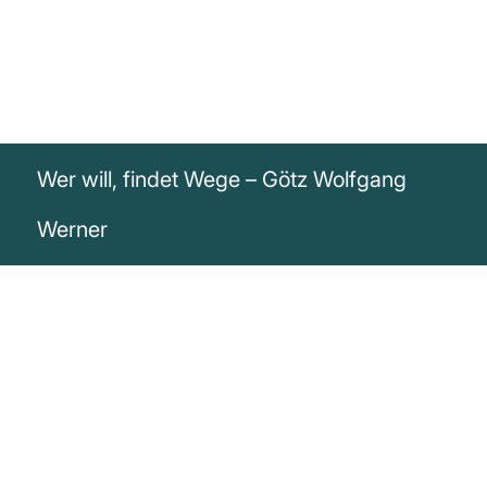
Wer will, findet Wege – Götz Wolfgang
Werner
„Wer will, findet Wege. Wer nicht will,
findet Gründe“
Götz Werner