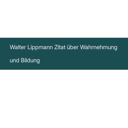
Walter Lippmann Zitat über Wahrnehmung
und Bildung
„Uns wird von der Welt erzählt, bevor wir
sie sehen. Wir stellen uns die meisten
Dinge vor, bevor wir sie erleben. Und
diese vorgefassten Meinungen, es sei