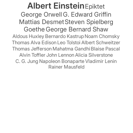
Albert Einstein
Epiktet
George Orwell
G. Edward Griffin
Mattias Desmet
Steven Spielberg
Goethe
George Bernard Shaw
Aldous Huxley
Bernardo Kastrup
Noam Chomsky
Thomas Alva Edison
Leo Tolstoi
Albert Schweitzer
Thomas Jefferson
Mahatma Gandhi
Blaise Pascal
Alvin Toffler
John Lennon
Alicia Silverstone
C. G. Jung
Napoleon Bonaparte
Vladimir Lenin
Rainer Mausfeld