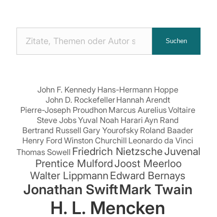
Nach
Suchen
Zitaten
suchen:
John F. Kennedy
Hans-Hermann Hoppe
John D. Rockefeller
Hannah Arendt
Pierre-Joseph Proudhon
Marcus Aurelius
Voltaire
Steve Jobs
Yuval Noah Harari
Ayn Rand
Bertrand Russell
Gary Yourofsky
Roland Baader
Henry Ford
Winston Churchill
Leonardo da Vinci
Friedrich Nietzsche
Juvenal
Thomas Sowell
Prentice Mulford
Joost Meerloo
Walter Lippmann
Edward Bernays
Jonathan Swift
Mark Twain
H. L. Mencken