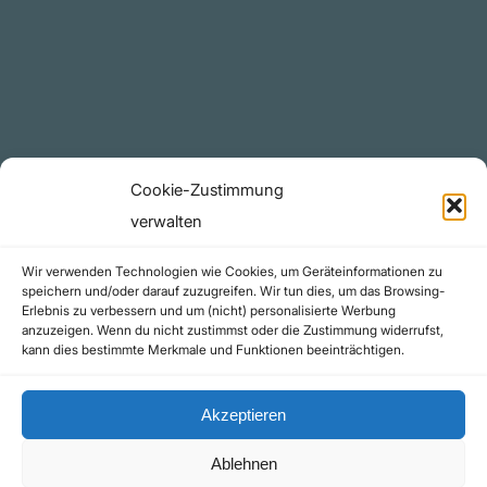
YouTube Projekte
Telegram Kanal
github.com
Rechtliches
Cookie-Zustimmung
Datenschutzerklärung
verwalten
Urheberrecht (Copyright)
Wir verwenden Technologien wie Cookies, um Geräteinformationen zu
Cookie-Richtlinie (EU)
speichern und/oder darauf zuzugreifen. Wir tun dies, um das Browsing-
Erlebnis zu verbessern und um (nicht) personalisierte Werbung
Impressum
anzuzeigen. Wenn du nicht zustimmst oder die Zustimmung widerrufst,
Kontakt
kann dies bestimmte Merkmale und Funktionen beeinträchtigen.
Akzeptieren
Ablehnen