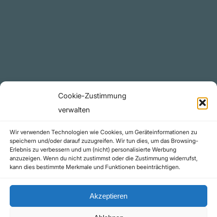
Plattform
YouTube Projekte
Telegram Kanal
github.com
Rechtliches
Cookie-Zustimmung
Datenschutzerklärung
verwalten
Urheberrecht (Copyright)
Wir verwenden Technologien wie Cookies, um Geräteinformationen zu
Cookie-Richtlinie (EU)
speichern und/oder darauf zuzugreifen. Wir tun dies, um das Browsing-
Erlebnis zu verbessern und um (nicht) personalisierte Werbung
Impressum
anzuzeigen. Wenn du nicht zustimmst oder die Zustimmung widerrufst,
Kontakt
kann dies bestimmte Merkmale und Funktionen beeinträchtigen.
Akzeptieren