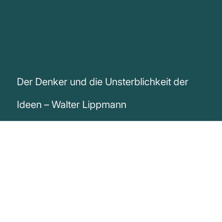
Der Denker und die Unsterblichkeit der
Ideen – Walter Lippmann
„Der Denker stirbt, doch seine Gedanken
sind unvergänglich. Menschen sind
sterblich, aber Ideen sind unsterblich.“