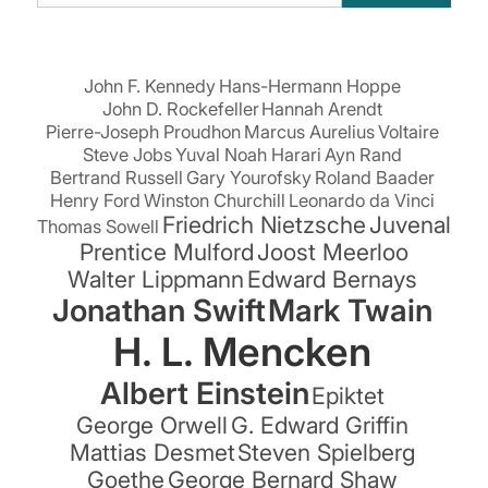
suchen:
John F. Kennedy
Hans-Hermann Hoppe
John D. Rockefeller
Hannah Arendt
Pierre-Joseph Proudhon
Marcus Aurelius
Voltaire
Steve Jobs
Yuval Noah Harari
Ayn Rand
Bertrand Russell
Gary Yourofsky
Roland Baader
Henry Ford
Winston Churchill
Leonardo da Vinci
Friedrich Nietzsche
Juvenal
Thomas Sowell
Prentice Mulford
Joost Meerloo
Walter Lippmann
Edward Bernays
Jonathan Swift
Mark Twain
H. L. Mencken
Albert Einstein
Epiktet
George Orwell
G. Edward Griffin
Mattias Desmet
Steven Spielberg
Goethe
George Bernard Shaw