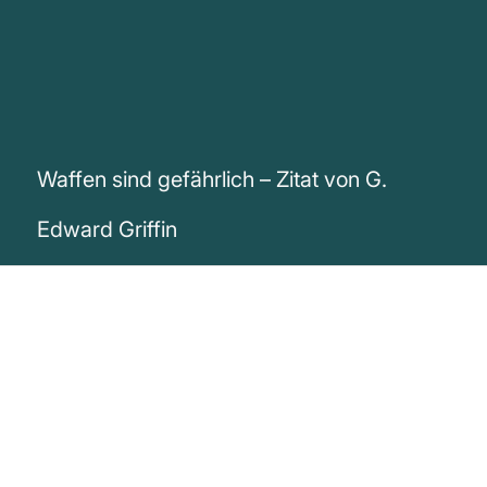
Waffen sind gefährlich – Zitat von G.
Edward Griffin
„Waffen sind gefährlich. Nur der Verzicht
darauf ist noch gefährlicher.“
G. Edward Griffin