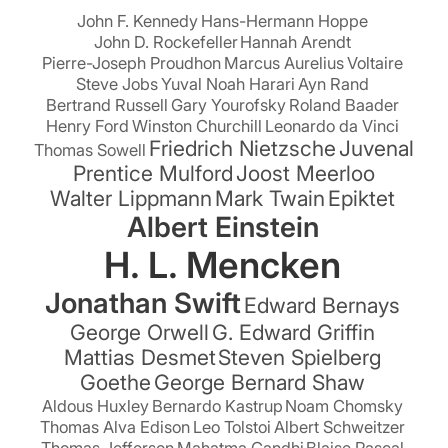
John F. Kennedy
Hans-Hermann Hoppe
John D. Rockefeller
Hannah Arendt
Pierre-Joseph Proudhon
Marcus Aurelius
Voltaire
Steve Jobs
Yuval Noah Harari
Ayn Rand
Bertrand Russell
Gary Yourofsky
Roland Baader
Henry Ford
Winston Churchill
Leonardo da Vinci
Friedrich Nietzsche
Juvenal
Thomas Sowell
Prentice Mulford
Joost Meerloo
Walter Lippmann
Mark Twain
Epiktet
Albert Einstein
H. L. Mencken
Jonathan Swift
Edward Bernays
George Orwell
G. Edward Griffin
Mattias Desmet
Steven Spielberg
Goethe
George Bernard Shaw
Aldous Huxley
Bernardo Kastrup
Noam Chomsky
Thomas Alva Edison
Leo Tolstoi
Albert Schweitzer
Thomas Jefferson
Mahatma Gandhi
Blaise Pascal