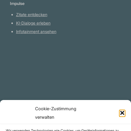
Impulse
Zitate entdecken
KI-Dialoge erleben
Infotainment ansehen
Plattform
YouTube Projekte
Telegram Kanal
github.com
Rechtliches
Cookie-Zustimmung
Datenschutzerklärung
verwalten
Urheberrecht (Copyright)
Wir verwenden Technologien wie Cookies, um Geräteinformationen zu