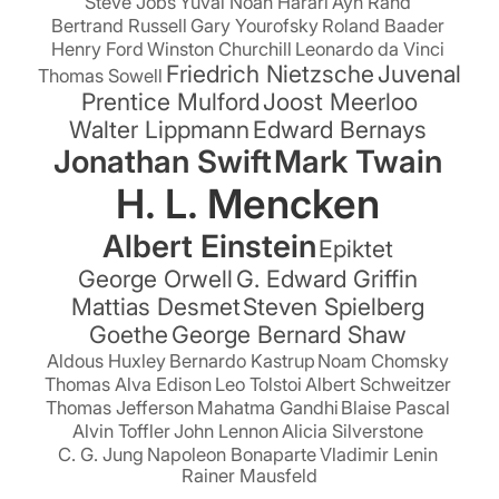
Steve Jobs
Yuval Noah Harari
Ayn Rand
Bertrand Russell
Gary Yourofsky
Roland Baader
Henry Ford
Winston Churchill
Leonardo da Vinci
Friedrich Nietzsche
Juvenal
Thomas Sowell
Prentice Mulford
Joost Meerloo
Walter Lippmann
Edward Bernays
Jonathan Swift
Mark Twain
H. L. Mencken
Albert Einstein
Epiktet
George Orwell
G. Edward Griffin
Mattias Desmet
Steven Spielberg
Goethe
George Bernard Shaw
Aldous Huxley
Bernardo Kastrup
Noam Chomsky
Thomas Alva Edison
Leo Tolstoi
Albert Schweitzer
Thomas Jefferson
Mahatma Gandhi
Blaise Pascal
Alvin Toffler
John Lennon
Alicia Silverstone
C. G. Jung
Napoleon Bonaparte
Vladimir Lenin
Rainer Mausfeld