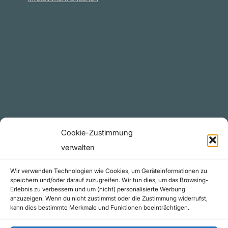
Plattform
YouTube Projekte
Telegram Kanal
github.com
Rechtliches
Cookie-Zustimmung
Datenschutzerklärung
verwalten
Urheberrecht (Copyright)
Wir verwenden Technologien wie Cookies, um Geräteinformationen zu
Cookie-Richtlinie (EU)
speichern und/oder darauf zuzugreifen. Wir tun dies, um das Browsing-
Erlebnis zu verbessern und um (nicht) personalisierte Werbung
Impressum
anzuzeigen. Wenn du nicht zustimmst oder die Zustimmung widerrufst,
Kontakt
kann dies bestimmte Merkmale und Funktionen beeinträchtigen.