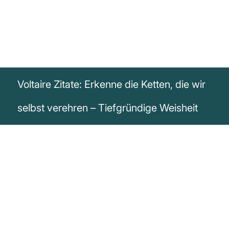
Voltaire Zitate: Erkenne die Ketten, die wir
selbst verehren – Tiefgründige Weisheit
„Es ist schwierig, Narren von den Ketten
zu befreien, die sie verehren.“
Voltaire