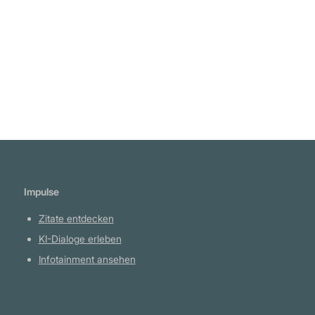
Ekeberg
Weiterlesen
Impulse
Zitate entdecken
KI-Dialoge erleben
Infotainment ansehen
Plattform