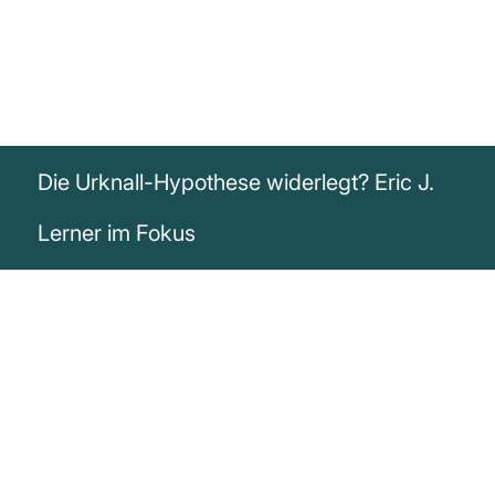
Die Urknall-Hypothese widerlegt? Eric J.
Lerner im Fokus
„Die Urknall-Hypothese – die besagt,
dass sich das Universum seit seinem
Beginn vor 14 Milliarden Jahren in einem
heißen und dichten Zustand ausdehnt –