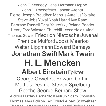
John F. Kennedy
Hans-Hermann Hoppe
John D. Rockefeller
Hannah Arendt
Pierre-Joseph Proudhon
Marcus Aurelius
Voltaire
Steve Jobs
Yuval Noah Harari
Ayn Rand
Bertrand Russell
Gary Yourofsky
Roland Baader
Henry Ford
Winston Churchill
Leonardo da Vinci
Friedrich Nietzsche
Juvenal
Thomas Sowell
Prentice Mulford
Joost Meerloo
Walter Lippmann
Edward Bernays
Jonathan Swift
Mark Twain
H. L. Mencken
Albert Einstein
Epiktet
George Orwell
G. Edward Griffin
Mattias Desmet
Steven Spielberg
Goethe
George Bernard Shaw
Aldous Huxley
Bernardo Kastrup
Noam Chomsky
Thomas Alva Edison
Leo Tolstoi
Albert Schweitzer
Thomas Jefferson
Mahatma Gandhi
Blaise Pascal