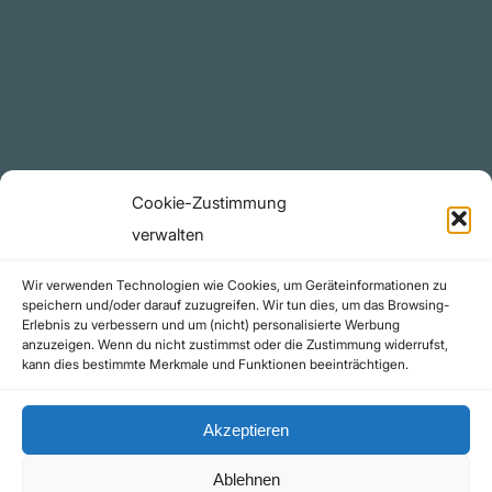
YouTube Projekte
Telegram Kanal
github.com
Rechtliches
Cookie-Zustimmung
Datenschutzerklärung
verwalten
Urheberrecht (Copyright)
Wir verwenden Technologien wie Cookies, um Geräteinformationen zu
Cookie-Richtlinie (EU)
speichern und/oder darauf zuzugreifen. Wir tun dies, um das Browsing-
Erlebnis zu verbessern und um (nicht) personalisierte Werbung
Impressum
anzuzeigen. Wenn du nicht zustimmst oder die Zustimmung widerrufst,
Kontakt
kann dies bestimmte Merkmale und Funktionen beeinträchtigen.
Akzeptieren
Ablehnen