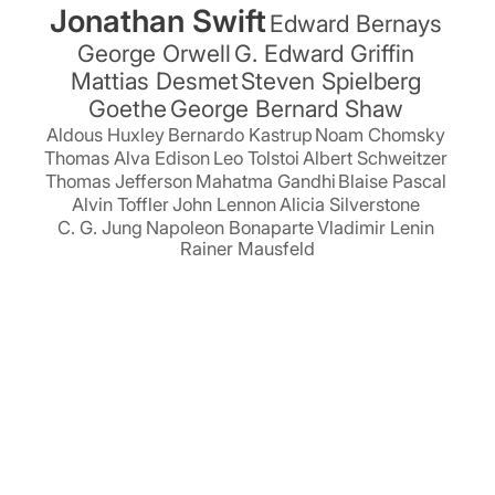
Jonathan Swift
Edward Bernays
George Orwell
G. Edward Griffin
Mattias Desmet
Steven Spielberg
Goethe
George Bernard Shaw
Aldous Huxley
Bernardo Kastrup
Noam Chomsky
Thomas Alva Edison
Leo Tolstoi
Albert Schweitzer
Thomas Jefferson
Mahatma Gandhi
Blaise Pascal
Alvin Toffler
John Lennon
Alicia Silverstone
C. G. Jung
Napoleon Bonaparte
Vladimir Lenin
Rainer Mausfeld