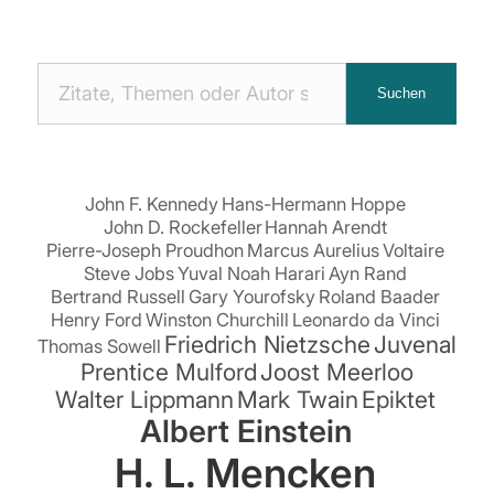
Nach
Suchen
Zitaten
suchen:
John F. Kennedy
Hans-Hermann Hoppe
John D. Rockefeller
Hannah Arendt
Pierre-Joseph Proudhon
Marcus Aurelius
Voltaire
Steve Jobs
Yuval Noah Harari
Ayn Rand
Bertrand Russell
Gary Yourofsky
Roland Baader
Henry Ford
Winston Churchill
Leonardo da Vinci
Friedrich Nietzsche
Juvenal
Thomas Sowell
Prentice Mulford
Joost Meerloo
Walter Lippmann
Mark Twain
Epiktet
Albert Einstein
H. L. Mencken