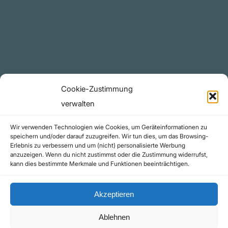
YouTube Projekte
Telegram Kanal
github.com
Rechtliches
Cookie-Zustimmung
Datenschutzerklärung
verwalten
Urheberrecht (Copyright)
Wir verwenden Technologien wie Cookies, um Geräteinformationen zu
Cookie-Richtlinie (EU)
speichern und/oder darauf zuzugreifen. Wir tun dies, um das Browsing-
Erlebnis zu verbessern und um (nicht) personalisierte Werbung
Impressum
anzuzeigen. Wenn du nicht zustimmst oder die Zustimmung widerrufst,
Kontakt
kann dies bestimmte Merkmale und Funktionen beeinträchtigen.
Akzeptieren
Ablehnen