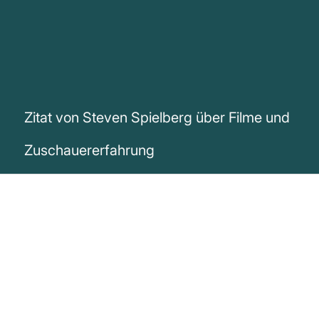
Zitat von Steven Spielberg über Filme und
Zuschauererfahrung
„Das Erstaunlichste für mich ist, dass jede
einzelne Person, die einen Film sieht, nicht
unbedingt einen meiner Filme, eine ganz
eigene Sammlung von einzigartigen