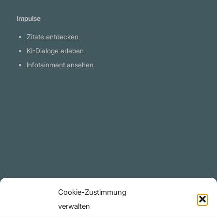
wichtigste Thema, das intelligente Menschen
Impulse
erforschen und über das sie nachdenken
können. Es ist so wichtig, dass unsere
Zitate entdecken
gegenwärtige Zivilisation zusammenbrechen
KI-Dialoge erleben
könnte, wenn es nicht bald allgemein
Infotainment ansehen
verstanden und die Mängel behoben werden."
Robert H. Hemphill
Plattform
YouTube Projekte
Telegram Kanal
github.com
Rechtliches
Cookie-Zustimmung
Datenschutzerklärung
verwalten