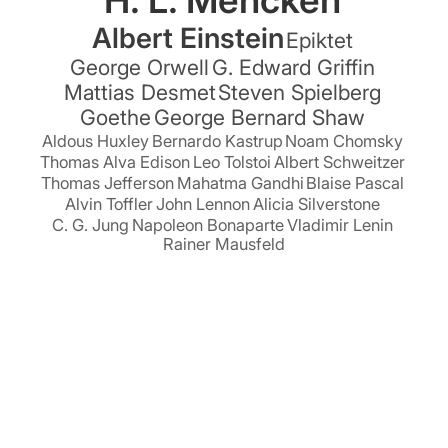
H. L. Mencken
Albert Einstein
Epiktet
George Orwell
G. Edward Griffin
Mattias Desmet
Steven Spielberg
Goethe
George Bernard Shaw
Aldous Huxley
Bernardo Kastrup
Noam Chomsky
Thomas Alva Edison
Leo Tolstoi
Albert Schweitzer
Thomas Jefferson
Mahatma Gandhi
Blaise Pascal
Alvin Toffler
John Lennon
Alicia Silverstone
C. G. Jung
Napoleon Bonaparte
Vladimir Lenin
Rainer Mausfeld