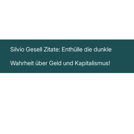
Silvio Gesell Zitate: Enthülle die dunkle
Wahrheit über Geld und Kapitalismus!
„Unser Geld bedingt den Kapitalismus,
den Zins, die Massenarmut, die Revolte
und schließlich den Bürgerkrieg, der zur
Barbarei zurückführt. Wer es vorzieht,