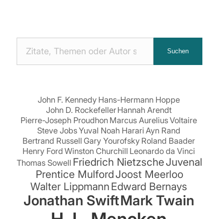
Nach
Suchen
Zitaten
suchen:
John F. Kennedy
Hans-Hermann Hoppe
John D. Rockefeller
Hannah Arendt
Pierre-Joseph Proudhon
Marcus Aurelius
Voltaire
Steve Jobs
Yuval Noah Harari
Ayn Rand
Bertrand Russell
Gary Yourofsky
Roland Baader
Henry Ford
Winston Churchill
Leonardo da Vinci
Friedrich Nietzsche
Juvenal
Thomas Sowell
Prentice Mulford
Joost Meerloo
Walter Lippmann
Edward Bernays
Jonathan Swift
Mark Twain