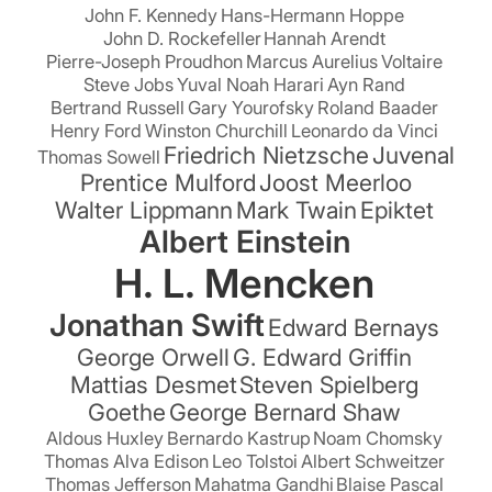
John F. Kennedy
Hans-Hermann Hoppe
John D. Rockefeller
Hannah Arendt
Pierre-Joseph Proudhon
Marcus Aurelius
Voltaire
Steve Jobs
Yuval Noah Harari
Ayn Rand
Bertrand Russell
Gary Yourofsky
Roland Baader
Henry Ford
Winston Churchill
Leonardo da Vinci
Friedrich Nietzsche
Juvenal
Thomas Sowell
Prentice Mulford
Joost Meerloo
Walter Lippmann
Mark Twain
Epiktet
Albert Einstein
H. L. Mencken
Jonathan Swift
Edward Bernays
George Orwell
G. Edward Griffin
Mattias Desmet
Steven Spielberg
Goethe
George Bernard Shaw
Aldous Huxley
Bernardo Kastrup
Noam Chomsky
Thomas Alva Edison
Leo Tolstoi
Albert Schweitzer
Thomas Jefferson
Mahatma Gandhi
Blaise Pascal