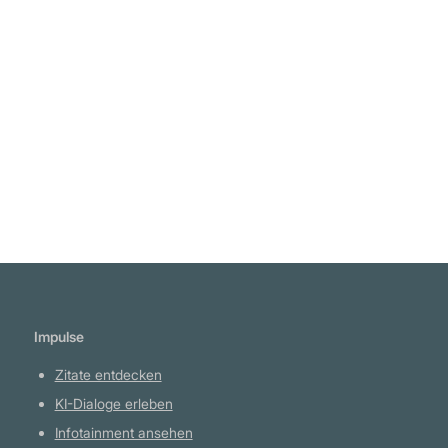
oder nicht – du liegst immer richtig." Henry
Ford
Weiterlesen
Impulse
Zitate entdecken
KI-Dialoge erleben
Infotainment ansehen