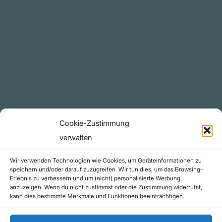
Plattform
YouTube Projekte
Telegram Kanal
github.com
Rechtliches
Cookie-Zustimmung
Datenschutzerklärung
verwalten
Urheberrecht (Copyright)
Wir verwenden Technologien wie Cookies, um Geräteinformationen zu
Cookie-Richtlinie (EU)
speichern und/oder darauf zuzugreifen. Wir tun dies, um das Browsing-
Erlebnis zu verbessern und um (nicht) personalisierte Werbung
Impressum
anzuzeigen. Wenn du nicht zustimmst oder die Zustimmung widerrufst,
Kontakt
kann dies bestimmte Merkmale und Funktionen beeinträchtigen.