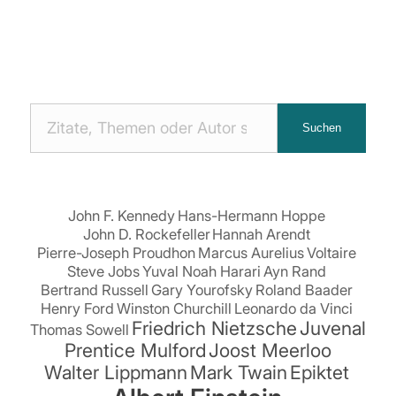
Nach
Suchen
Zitaten
suchen:
John F. Kennedy
Hans-Hermann Hoppe
John D. Rockefeller
Hannah Arendt
Pierre-Joseph Proudhon
Marcus Aurelius
Voltaire
Steve Jobs
Yuval Noah Harari
Ayn Rand
Bertrand Russell
Gary Yourofsky
Roland Baader
Henry Ford
Winston Churchill
Leonardo da Vinci
Friedrich Nietzsche
Juvenal
Thomas Sowell
Prentice Mulford
Joost Meerloo
Walter Lippmann
Mark Twain
Epiktet