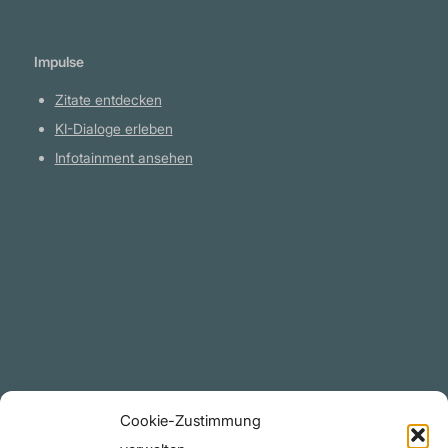
Impulse
Zitate entdecken
KI-Dialoge erleben
Infotainment ansehen
Plattform
YouTube Projekte
Telegram Kanal
github.com
Rechtliches
Cookie-Zustimmung
Datenschutzerklärung