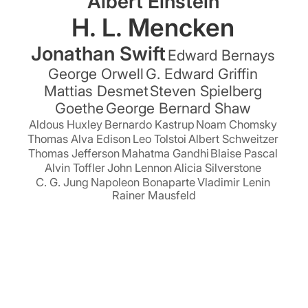
Albert Einstein
H. L. Mencken
Jonathan Swift
Edward Bernays
George Orwell
G. Edward Griffin
Mattias Desmet
Steven Spielberg
Goethe
George Bernard Shaw
Aldous Huxley
Bernardo Kastrup
Noam Chomsky
Thomas Alva Edison
Leo Tolstoi
Albert Schweitzer
Thomas Jefferson
Mahatma Gandhi
Blaise Pascal
Alvin Toffler
John Lennon
Alicia Silverstone
C. G. Jung
Napoleon Bonaparte
Vladimir Lenin
Rainer Mausfeld