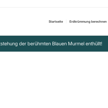
Startseite
Erdkrümmung berechnen
tstehung der berühmten Blauen Murmel enthüllt!
rstellung einer flachen
tellitendaten aus vier
beim Bundesamt für
 hat einen Großteil
haben wir die flache