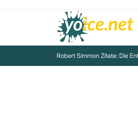
Robert Simmon Zitate: Die En
„Der schwierige Teil war die E
Karte der Erdoberfläche mit Sa
Monaten. Reto Stockli, jetzt 
Meteorologie und Klimatologie,
dieser Arbeit geleistet. Dann 