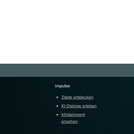
Impulse
Plattfor
Zitate entdecken
YouTu
KI-Dialoge erleben
Teleg
Infotainment
githu
ansehen