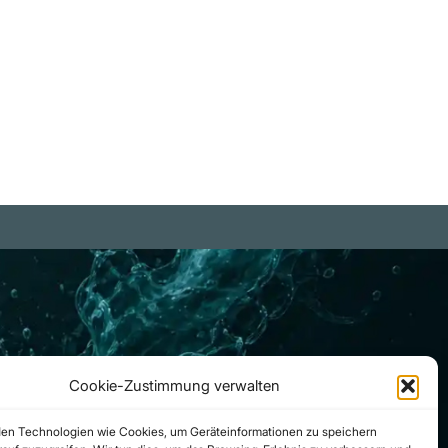
nseits der Logik liegt und nicht
asst werden kann." Mattias
smet
iterlesen
Cookie-Zustimmung verwalten
en Technologien wie Cookies, um Geräteinformationen zu speichern