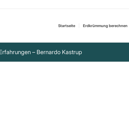
Startseite
Erdkrümmung berechnen
 Erfahrungen – Bernardo Kastrup
rn, die sich in Luft
 sie zu greifen. Ihre
in einer Art
h selbst bezieht. …
 bestimmte