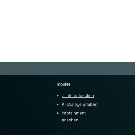
Weiterlesen
Impulse
Plattfor
Zitate entdecken
YouTu
KI-Dialoge erleben
Teleg
Infotainment
githu
ansehen