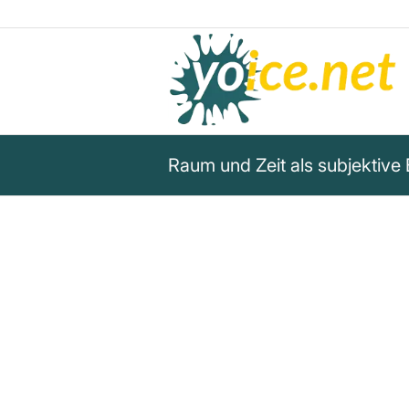
Raum und Zeit als subjektive
„Raum und Zeit gleichen Geiste
auflösen, sobald wir versuchen,
„Form“ ist die „Leere“, die sich 
kognitivem Kurzschluss auf sic
[Sie] sind Bezeichnungen für