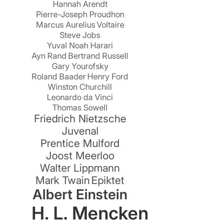
Hannah Arendt
Pierre-Joseph Proudhon
Marcus Aurelius
Voltaire
Steve Jobs
Yuval Noah Harari
Ayn Rand
Bertrand Russell
n
Gary Yourofsky
Roland Baader
Henry Ford
Winston Churchill
Leonardo da Vinci
Thomas Sowell
Friedrich Nietzsche
Juvenal
Prentice Mulford
Joost Meerloo
Walter Lippmann
Mark Twain
Epiktet
en
Albert Einstein
H. L. Mencken