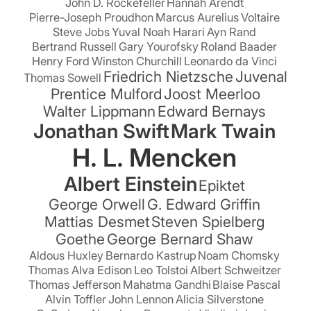
John D. Rockefeller
Hannah Arendt
Pierre-Joseph Proudhon
Marcus Aurelius
Voltaire
Steve Jobs
Yuval Noah Harari
Ayn Rand
Bertrand Russell
Gary Yourofsky
Roland Baader
Henry Ford
Winston Churchill
Leonardo da Vinci
Friedrich Nietzsche
Juvenal
Thomas Sowell
Prentice Mulford
Joost Meerloo
Walter Lippmann
Edward Bernays
Jonathan Swift
Mark Twain
H. L. Mencken
Albert Einstein
Epiktet
George Orwell
G. Edward Griffin
Mattias Desmet
Steven Spielberg
Goethe
George Bernard Shaw
Aldous Huxley
Bernardo Kastrup
Noam Chomsky
Thomas Alva Edison
Leo Tolstoi
Albert Schweitzer
Thomas Jefferson
Mahatma Gandhi
Blaise Pascal
Alvin Toffler
John Lennon
Alicia Silverstone