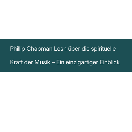
Phillip Chapman Lesh über die spirituelle
Kraft der Musik – Ein einzigartiger Einblick
„Damals sagten wir immer, dass jeder Ort,
an dem wir spielten, eine Kirche war, und
so war es auch. Eine abgehobene Kirche,
aber so haben wir uns gefühlt.“