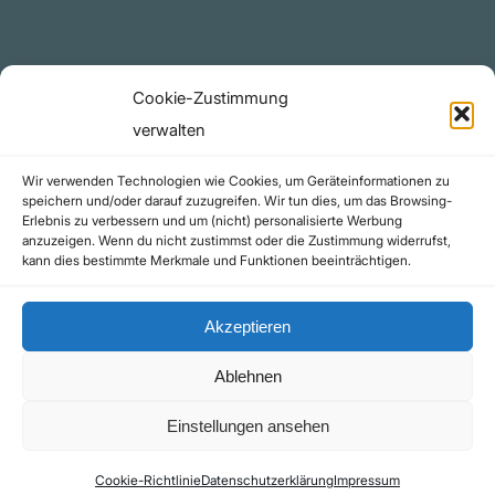
Rechtliches
Cookie-Zustimmung
Datenschutzerklärung
verwalten
Urheberrecht (Copyright)
Wir verwenden Technologien wie Cookies, um Geräteinformationen zu
Cookie-Richtlinie (EU)
speichern und/oder darauf zuzugreifen. Wir tun dies, um das Browsing-
Erlebnis zu verbessern und um (nicht) personalisierte Werbung
Impressum
anzuzeigen. Wenn du nicht zustimmst oder die Zustimmung widerrufst,
Kontakt
kann dies bestimmte Merkmale und Funktionen beeinträchtigen.
Akzeptieren
Ablehnen
©yoice.net • Realisierung: jan@pixel-park.net • Hosting - yoice.net Media |
Einstellungen ansehen
*Als Amazon-Partner erhalte ich eine kleine Provision für qualifizierte Käufe
Cookie-Richtlinie
Datenschutzerklärung
Impressum
Kontakt
Impressum