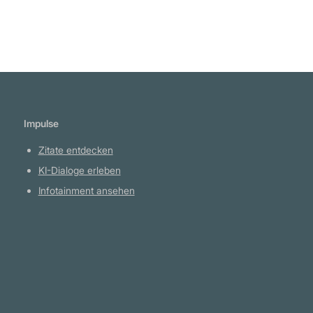
unseren fünf Sinnen wahrnehmen, und wir
verstehen nicht wirklich, wie es kommt, dass
Musik in der Luft existiert und durch uns als
Vehikel kommt. Aber es ist so." John
Frusciante
Impulse
Zitate entdecken
KI-Dialoge erleben
Infotainment ansehen
Plattform
YouTube Projekte
Telegram Kanal
github.com