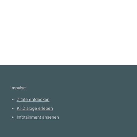
kann." Neil Young
Weiterlesen
Impulse
Zitate entdecken
KI-Dialoge erleben
Infotainment ansehen