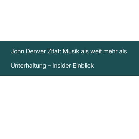
John Denver Zitat: Musik als weit mehr als
Unterhaltung – Insider Einblick
„Als selbst ernannter Messias sehe ich in
der Musik weit mehr als nur
Unterhaltung.“