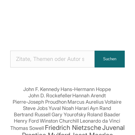
Nach
Suchen
Zitaten
suchen:
John F. Kennedy
Hans-Hermann Hoppe
John D. Rockefeller
Hannah Arendt
Pierre-Joseph Proudhon
Marcus Aurelius
Voltaire
Steve Jobs
Yuval Noah Harari
Ayn Rand
Bertrand Russell
Gary Yourofsky
Roland Baader
Henry Ford
Winston Churchill
Leonardo da Vinci
Friedrich Nietzsche
Juvenal
Thomas Sowell
Prentice Mulford
Joost Meerloo