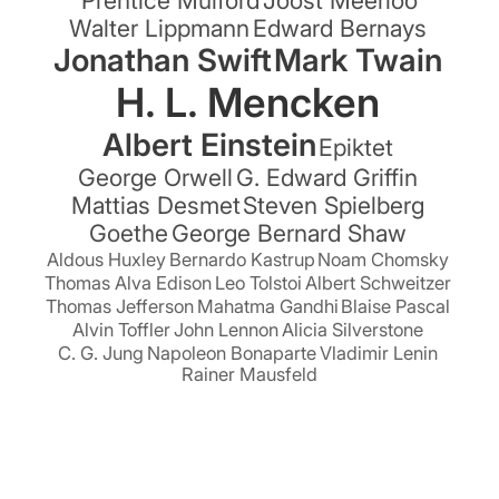
Walter Lippmann
Edward Bernays
Jonathan Swift
Mark Twain
H. L. Mencken
Albert Einstein
Epiktet
George Orwell
G. Edward Griffin
Mattias Desmet
Steven Spielberg
Goethe
George Bernard Shaw
Aldous Huxley
Bernardo Kastrup
Noam Chomsky
Thomas Alva Edison
Leo Tolstoi
Albert Schweitzer
Thomas Jefferson
Mahatma Gandhi
Blaise Pascal
Alvin Toffler
John Lennon
Alicia Silverstone
C. G. Jung
Napoleon Bonaparte
Vladimir Lenin
Rainer Mausfeld