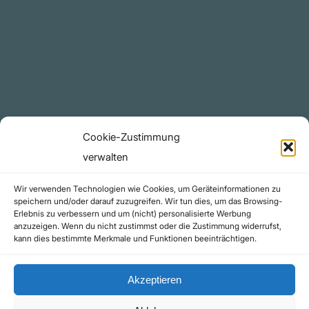
Plattform
YouTube Projekte
Telegram Kanal
github.com
Rechtliches
Cookie-Zustimmung
Datenschutzerklärung
verwalten
Urheberrecht (Copyright)
Wir verwenden Technologien wie Cookies, um Geräteinformationen zu
Cookie-Richtlinie (EU)
speichern und/oder darauf zuzugreifen. Wir tun dies, um das Browsing-
Erlebnis zu verbessern und um (nicht) personalisierte Werbung
Impressum
anzuzeigen. Wenn du nicht zustimmst oder die Zustimmung widerrufst,
Kontakt
kann dies bestimmte Merkmale und Funktionen beeinträchtigen.
Akzeptieren