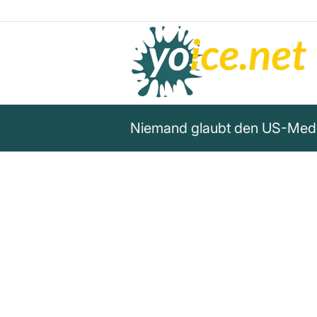
Niemand glaubt den US-Medie
„Niemand außerhalb Amerikas
Medien oder der US-Regierun
kein Wort glauben, das die a
sagen. Wenn sie etwas Richtig
ein Versehen.“