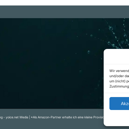
m
Rechtliches
be Projekte
Datenschutzerklärung
ram Kanal
Urheberrecht
(Copyright)
b.com
Cookie-Richtlinie
(EU)
Wir verwend
Impressum
und/oder dar
um (nicht) 
Kontakt
Zustimmung 
Akz
g - yoice.net Media | *Als Amazon-Partner erhalte ich eine kleine Provision für qualifizierte