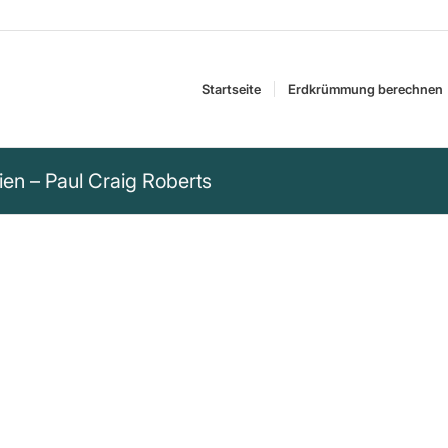
Startseite
Erdkrümmung berechnen
n – Paul Craig Roberts
 glaubt den US-
g noch... Man kann
merikanischen Medien
es sagen, ist das nur