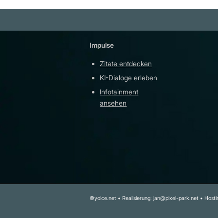
Impulse
Plattfor
Zitate entdecken
YouTu
KI-Dialoge erleben
Teleg
Infotainment
githu
ansehen
©yoice.net • Realisierung: jan@pixel-park.net • Hostin