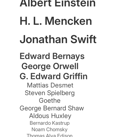
Albert Einstein
H. L. Mencken
n
Jonathan Swift
Edward Bernays
George Orwell
G. Edward Griffin
Mattias Desmet
Steven Spielberg
Goethe
George Bernard Shaw
Aldous Huxley
Bernardo Kastrup
Noam Chomsky
Thomas Alva Edison