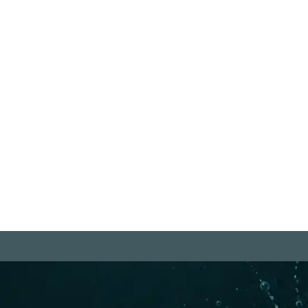
"Der Lohn für Anpassung ist, daß
"T
n
alle dich mögen außer dir selbst"
Leb
d
Rita Mae Brown
We
it,
Weiterlesen
We
m
Rechtliches
be Projekte
Datenschutzerklärung