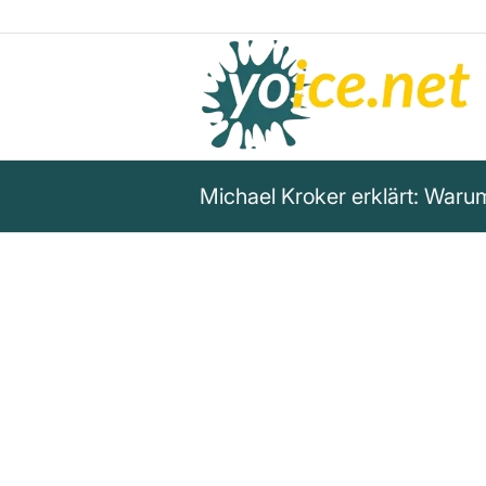
Michael Kroker erklärt: Waru
„Wenn ein Produkt oder Dienst 
bist Du das Produkt – weil Du
persönlichen Daten bezahlst“
Michael Kroker