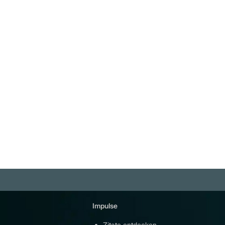
"Träume sind kostenlos. Ziele
haben ihren Preis. Während ma
kostenlos tagträumen kann, sin
Ziele nicht umsonst zu haben. Ze
Mühe, Opferbereitschaft und
Schweiß. Wie willst du dafür
Weiterlesen
bezahlen?" Usain Bolt
Impulse
Plattfor
Zitate entdecken
YouTu