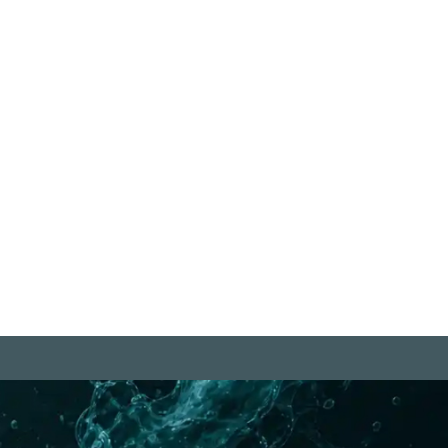
iere sind keine Produkte. Das
en hat keinen Preis." Vegane
isheiten
iterlesen