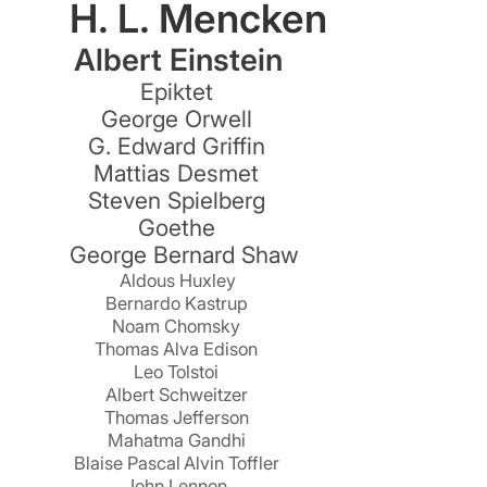
H. L. Mencken
Albert Einstein
Epiktet
George Orwell
G. Edward Griffin
Mattias Desmet
ng.
Steven Spielberg
Goethe
George Bernard Shaw
Aldous Huxley
Bernardo Kastrup
Noam Chomsky
Thomas Alva Edison
Leo Tolstoi
Albert Schweitzer
Thomas Jefferson
Mahatma Gandhi
Blaise Pascal
Alvin Toffler
John Lennon