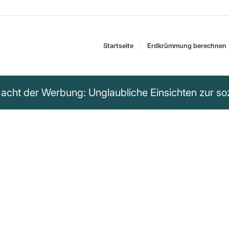
Startseite
Erdkrümmung berechnen
acht der Werbung: Unglaubliche Einsichten zur so
n kann den Werbe-
Verarbeitung von
 annähernd die
ilungen können
ung und Tests von