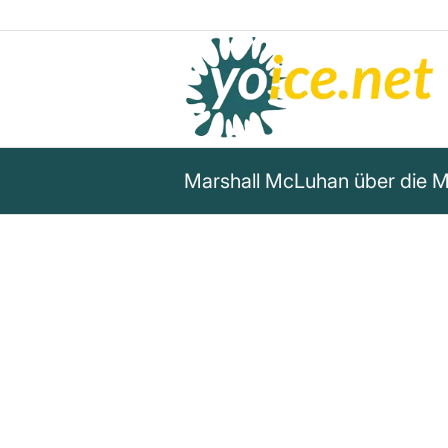
Marshall McLuhan über die M
„Keine Gruppe von Soziologe
Teams bei der Erfassung und 
auswertbaren sozialen Daten
Stange halten. Die Werbeabte
jährlich Milliarden für Forsch