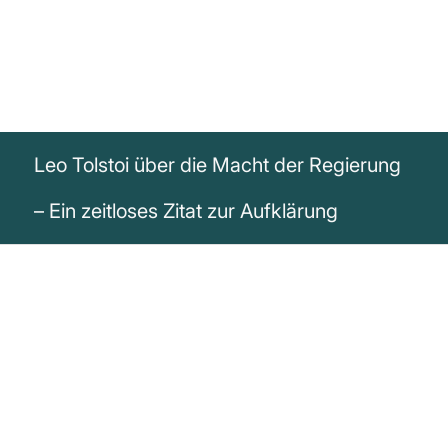
Leo Tolstoi über die Macht der Regierung
– Ein zeitloses Zitat zur Aufklärung
„Die Macht der Regierung beruht auf der
Unwissenheit des Volkes, und sie weiß
das und wird deshalb immer gegen die
Aufklärung kämpfen.“