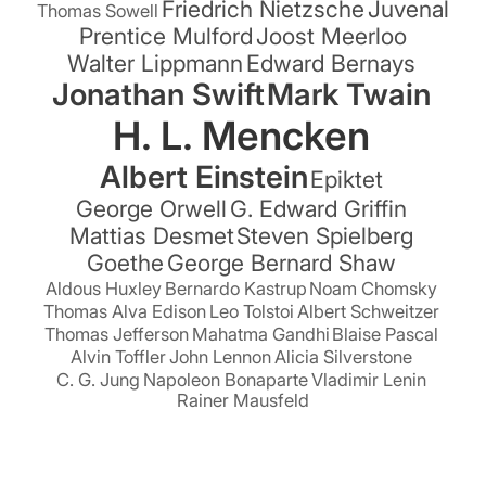
Friedrich Nietzsche
Juvenal
Thomas Sowell
Prentice Mulford
Joost Meerloo
Walter Lippmann
Edward Bernays
Jonathan Swift
Mark Twain
H. L. Mencken
Albert Einstein
Epiktet
George Orwell
G. Edward Griffin
Mattias Desmet
Steven Spielberg
Goethe
George Bernard Shaw
Aldous Huxley
Bernardo Kastrup
Noam Chomsky
Thomas Alva Edison
Leo Tolstoi
Albert Schweitzer
Thomas Jefferson
Mahatma Gandhi
Blaise Pascal
Alvin Toffler
John Lennon
Alicia Silverstone
C. G. Jung
Napoleon Bonaparte
Vladimir Lenin
Rainer Mausfeld