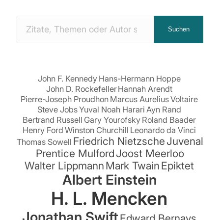
Nach
Suchen
Zitaten
suchen:
John F. Kennedy
Hans-Hermann Hoppe
John D. Rockefeller
Hannah Arendt
Pierre-Joseph Proudhon
Marcus Aurelius
Voltaire
Steve Jobs
Yuval Noah Harari
Ayn Rand
Bertrand Russell
Gary Yourofsky
Roland Baader
Henry Ford
Winston Churchill
Leonardo da Vinci
Friedrich Nietzsche
Juvenal
Thomas Sowell
Prentice Mulford
Joost Meerloo
Walter Lippmann
Mark Twain
Epiktet
Albert Einstein
H. L. Mencken
Jonathan Swift
Edward Bernays