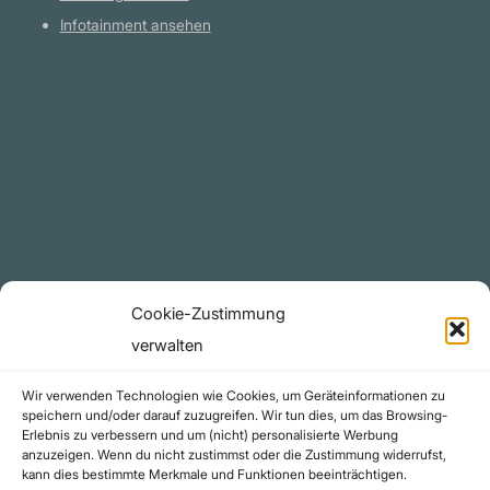
Streeck
Infotainment ansehen
Plattform
YouTube Projekte
Telegram Kanal
github.com
Rechtliches
Cookie-Zustimmung
Datenschutzerklärung
verwalten
Urheberrecht (Copyright)
Wir verwenden Technologien wie Cookies, um Geräteinformationen zu
Cookie-Richtlinie (EU)
speichern und/oder darauf zuzugreifen. Wir tun dies, um das Browsing-
Erlebnis zu verbessern und um (nicht) personalisierte Werbung
Impressum
anzuzeigen. Wenn du nicht zustimmst oder die Zustimmung widerrufst,
Kontakt
kann dies bestimmte Merkmale und Funktionen beeinträchtigen.