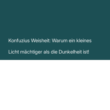
Konfuzius Weisheit: Warum ein kleines
Licht mächtiger als die Dunkelheit ist!
„Es ist besser, ein einziges kleines Licht
anzuzünden, als die Dunkelheit zu
verfluchen.“