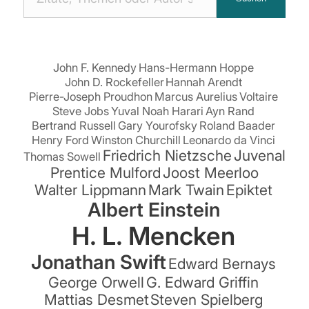
Zitaten
suchen:
John F. Kennedy
Hans-Hermann Hoppe
John D. Rockefeller
Hannah Arendt
Pierre-Joseph Proudhon
Marcus Aurelius
Voltaire
Steve Jobs
Yuval Noah Harari
Ayn Rand
Bertrand Russell
Gary Yourofsky
Roland Baader
Henry Ford
Winston Churchill
Leonardo da Vinci
Friedrich Nietzsche
Juvenal
Thomas Sowell
Prentice Mulford
Joost Meerloo
Walter Lippmann
Mark Twain
Epiktet
Albert Einstein
H. L. Mencken
Jonathan Swift
Edward Bernays
George Orwell
G. Edward Griffin
Mattias Desmet
Steven Spielberg