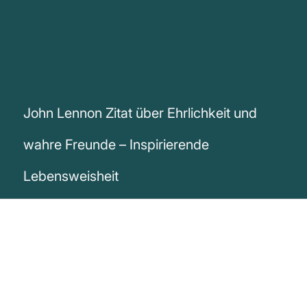
John Lennon Zitat über Ehrlichkeit und
wahre Freunde – Inspirierende
Lebensweisheit
„Immer die Wahrheit zu sagen, bringt
einem wahrscheinlich nicht viele Freunde,