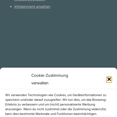
Infotainment ansehen
Plattform
YouTube Projekte
Telegram Kanal
github.com
Rechtliches
Cookie-Zustimmung
Datenschutzerklärung
verwalten
Urheberrecht (Copyright)
Wir verwenden Technologien wie Cookies, um Geräteinformationen zu
Cookie-Richtlinie (EU)
speichern und/oder darauf zuzugreifen. Wir tun dies, um das Browsing-
Erlebnis zu verbessern und um (nicht) personalisierte Werbung
Impressum
anzuzeigen. Wenn du nicht zustimmst oder die Zustimmung widerrufst,
Kontakt
kann dies bestimmte Merkmale und Funktionen beeinträchtigen.