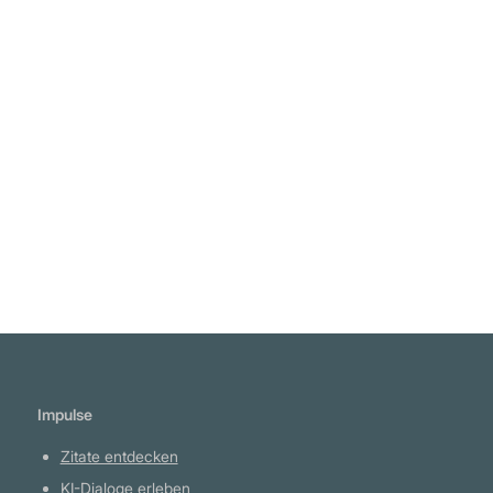
"Die Wahrheit hat nichts zu tun mit der Zahl
der Leute, die von ihr überzeugt sind." Paul
Claudel
Weiterlesen
Impulse
Zitate entdecken
KI-Dialoge erleben