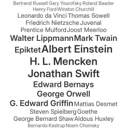
Bertrand Russell
Gary Yourofsky
Roland Baader
Henry Ford
Winston Churchill
Leonardo da Vinci
Thomas Sowell
Friedrich Nietzsche
Juvenal
Prentice Mulford
Joost Meerloo
Walter Lippmann
Mark Twain
Albert Einstein
Epiktet
H. L. Mencken
Jonathan Swift
Edward Bernays
George Orwell
G. Edward Griffin
Mattias Desmet
Steven Spielberg
Goethe
George Bernard Shaw
Aldous Huxley
Bernardo Kastrup
Noam Chomsky