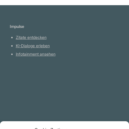
Impulse
Zitate entdecken
KI-Dialoge erleben
Infotainment ansehen
Plattform
YouTube Projekte
Telegram Kanal
github.com
Rechtliches