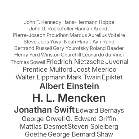
suchen:
John F. Kennedy
Hans-Hermann Hoppe
John D. Rockefeller
Hannah Arendt
Pierre-Joseph Proudhon
Marcus Aurelius
Voltaire
Steve Jobs
Yuval Noah Harari
Ayn Rand
Bertrand Russell
Gary Yourofsky
Roland Baader
Henry Ford
Winston Churchill
Leonardo da Vinci
Friedrich Nietzsche
Juvenal
Thomas Sowell
Prentice Mulford
Joost Meerloo
Walter Lippmann
Mark Twain
Epiktet
Albert Einstein
H. L. Mencken
Jonathan Swift
Edward Bernays
George Orwell
G. Edward Griffin
Mattias Desmet
Steven Spielberg
Goethe
George Bernard Shaw