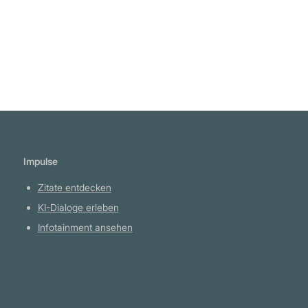
die leere Schachtel auf dem Altar unserer
Ontologie lagern. Was für ein riesiger Vorrat an
leeren Schachteln haben wir angesammelt!
Sie sind Götzen der Dummheit; öffentliche
Erinnerungen an einen Zustand der Dinge, der
urkomisch wäre, wenn er nicht tragisch wäre."
Bernardo Kastrup
Impulse
Zitate entdecken
KI-Dialoge erleben
Infotainment ansehen
Plattform
YouTube Projekte