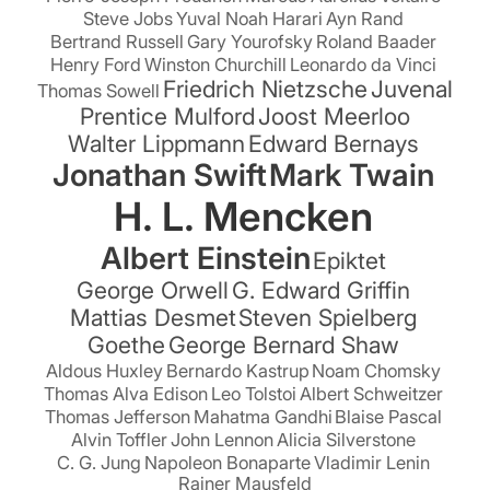
Steve Jobs
Yuval Noah Harari
Ayn Rand
Bertrand Russell
Gary Yourofsky
Roland Baader
Henry Ford
Winston Churchill
Leonardo da Vinci
Friedrich Nietzsche
Juvenal
Thomas Sowell
Prentice Mulford
Joost Meerloo
Walter Lippmann
Edward Bernays
Jonathan Swift
Mark Twain
H. L. Mencken
Albert Einstein
Epiktet
George Orwell
G. Edward Griffin
Mattias Desmet
Steven Spielberg
Goethe
George Bernard Shaw
Aldous Huxley
Bernardo Kastrup
Noam Chomsky
Thomas Alva Edison
Leo Tolstoi
Albert Schweitzer
Thomas Jefferson
Mahatma Gandhi
Blaise Pascal
Alvin Toffler
John Lennon
Alicia Silverstone
C. G. Jung
Napoleon Bonaparte
Vladimir Lenin
Rainer Mausfeld