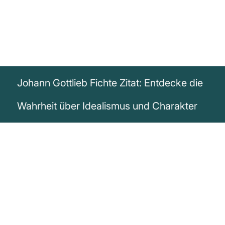
Johann Gottlieb Fichte Zitat: Entdecke die
Wahrheit über Idealismus und Charakter
„Ein von Natur schlaffer oder durch
Geistesknechtschaft gelehrter Luxus und
Eitelkeit erschlaffter und gekrümmter
Charakter wird sich nie zum Idealismus