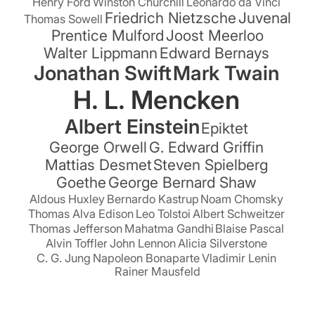
Henry Ford
Winston Churchill
Leonardo da Vinci
Friedrich Nietzsche
Juvenal
Thomas Sowell
Prentice Mulford
Joost Meerloo
Walter Lippmann
Edward Bernays
Jonathan Swift
Mark Twain
H. L. Mencken
Albert Einstein
Epiktet
George Orwell
G. Edward Griffin
Mattias Desmet
Steven Spielberg
Goethe
George Bernard Shaw
Aldous Huxley
Bernardo Kastrup
Noam Chomsky
Thomas Alva Edison
Leo Tolstoi
Albert Schweitzer
Thomas Jefferson
Mahatma Gandhi
Blaise Pascal
Alvin Toffler
John Lennon
Alicia Silverstone
C. G. Jung
Napoleon Bonaparte
Vladimir Lenin
Rainer Mausfeld