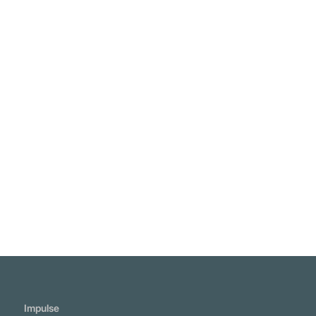
"Wer sich selbst alles zutraut, wird andere
übertreffen." Chinesische Weisheit
Weiterlesen
Impulse