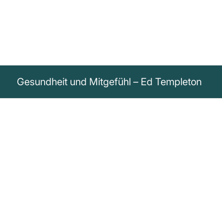
Gesundheit und Mitgefühl – Ed Templeton
„Die gesundheitlichen Gründe sind
überwältigend! Tu es auch, um dich selbst
aus dem Kreislauf des Tötens und
Misshandelns lebender Wesen zu
befreien. Zeige Mitgefühl und handle