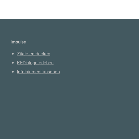
Impulse
Zitate entdecken
KI-Dialoge erleben
Infotainment ansehen
Plattform
YouTube Projekte
Telegram Kanal
github.com