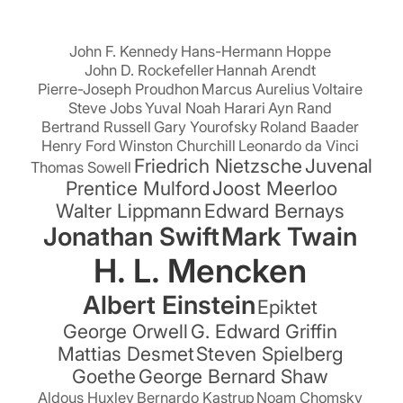
John F. Kennedy
Hans-Hermann Hoppe
John D. Rockefeller
Hannah Arendt
Pierre-Joseph Proudhon
Marcus Aurelius
Voltaire
Steve Jobs
Yuval Noah Harari
Ayn Rand
Bertrand Russell
Gary Yourofsky
Roland Baader
Henry Ford
Winston Churchill
Leonardo da Vinci
Friedrich Nietzsche
Juvenal
Thomas Sowell
Prentice Mulford
Joost Meerloo
Walter Lippmann
Edward Bernays
Jonathan Swift
Mark Twain
H. L. Mencken
Albert Einstein
Epiktet
George Orwell
G. Edward Griffin
Mattias Desmet
Steven Spielberg
Goethe
George Bernard Shaw
Aldous Huxley
Bernardo Kastrup
Noam Chomsky