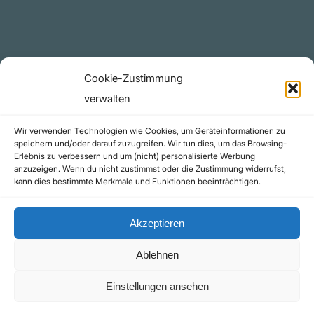
github.com
Rechtliches
Cookie-Zustimmung
Datenschutzerklärung
verwalten
Urheberrecht (Copyright)
Wir verwenden Technologien wie Cookies, um Geräteinformationen zu
Cookie-Richtlinie (EU)
speichern und/oder darauf zuzugreifen. Wir tun dies, um das Browsing-
Erlebnis zu verbessern und um (nicht) personalisierte Werbung
Impressum
anzuzeigen. Wenn du nicht zustimmst oder die Zustimmung widerrufst,
Kontakt
kann dies bestimmte Merkmale und Funktionen beeinträchtigen.
Akzeptieren
Ablehnen
©yoice.net • Realisierung: jan@pixel-park.net • Hosting - yoice.net Media |
Einstellungen ansehen
*Als Amazon-Partner erhalte ich eine kleine Provision für qualifizierte Käufe