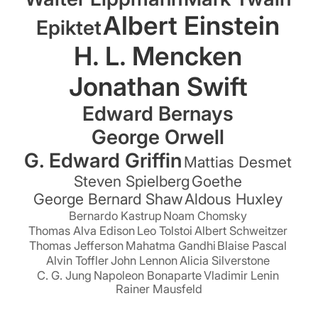
Albert Einstein
Epiktet
H. L. Mencken
Jonathan Swift
Edward Bernays
George Orwell
G. Edward Griffin
Mattias Desmet
Steven Spielberg
Goethe
George Bernard Shaw
Aldous Huxley
Bernardo Kastrup
Noam Chomsky
Thomas Alva Edison
Leo Tolstoi
Albert Schweitzer
Thomas Jefferson
Mahatma Gandhi
Blaise Pascal
Alvin Toffler
John Lennon
Alicia Silverstone
C. G. Jung
Napoleon Bonaparte
Vladimir Lenin
Rainer Mausfeld