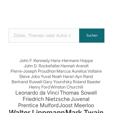
Nach
Suchen
Zitaten
suchen:
John F. Kennedy
Hans-Hermann Hoppe
John D. Rockefeller
Hannah Arendt
Pierre-Joseph Proudhon
Marcus Aurelius
Voltaire
Steve Jobs
Yuval Noah Harari
Ayn Rand
Bertrand Russell
Gary Yourofsky
Roland Baader
Henry Ford
Winston Churchill
Leonardo da Vinci
Thomas Sowell
Friedrich Nietzsche
Juvenal
Prentice Mulford
Joost Meerloo
Walter Lippmann
Mark Twain