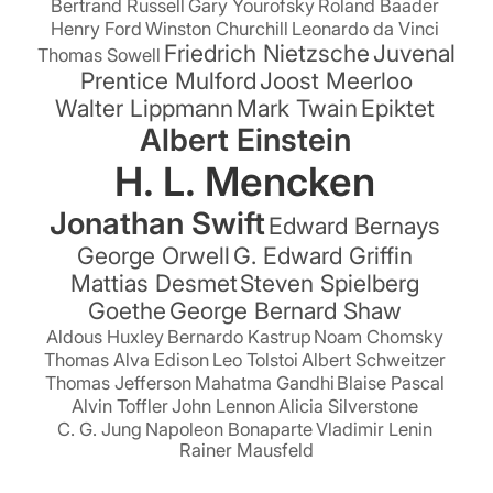
Bertrand Russell
Gary Yourofsky
Roland Baader
Henry Ford
Winston Churchill
Leonardo da Vinci
Friedrich Nietzsche
Juvenal
Thomas Sowell
Prentice Mulford
Joost Meerloo
Walter Lippmann
Mark Twain
Epiktet
Albert Einstein
H. L. Mencken
Jonathan Swift
Edward Bernays
George Orwell
G. Edward Griffin
Mattias Desmet
Steven Spielberg
Goethe
George Bernard Shaw
Aldous Huxley
Bernardo Kastrup
Noam Chomsky
Thomas Alva Edison
Leo Tolstoi
Albert Schweitzer
Thomas Jefferson
Mahatma Gandhi
Blaise Pascal
Alvin Toffler
John Lennon
Alicia Silverstone
C. G. Jung
Napoleon Bonaparte
Vladimir Lenin
Rainer Mausfeld