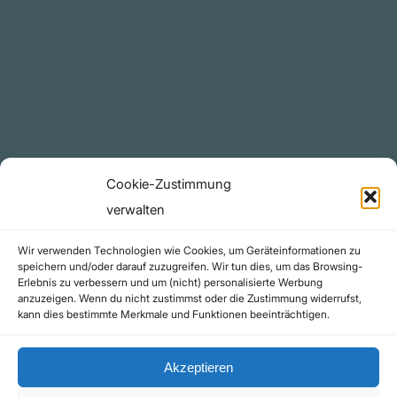
Plattform
YouTube Projekte
Telegram Kanal
github.com
Rechtliches
Cookie-Zustimmung
Datenschutzerklärung
verwalten
Urheberrecht (Copyright)
Wir verwenden Technologien wie Cookies, um Geräteinformationen zu
Cookie-Richtlinie (EU)
speichern und/oder darauf zuzugreifen. Wir tun dies, um das Browsing-
Erlebnis zu verbessern und um (nicht) personalisierte Werbung
Impressum
anzuzeigen. Wenn du nicht zustimmst oder die Zustimmung widerrufst,
Kontakt
kann dies bestimmte Merkmale und Funktionen beeinträchtigen.
Akzeptieren