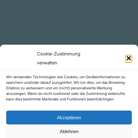
YouTube Projekte
Telegram Kanal
github.com
Rechtliches
Cookie-Zustimmung
Datenschutzerklärung
verwalten
Urheberrecht (Copyright)
Wir verwenden Technologien wie Cookies, um Geräteinformationen zu
Cookie-Richtlinie (EU)
speichern und/oder darauf zuzugreifen. Wir tun dies, um das Browsing-
Erlebnis zu verbessern und um (nicht) personalisierte Werbung
Impressum
anzuzeigen. Wenn du nicht zustimmst oder die Zustimmung widerrufst,
Kontakt
kann dies bestimmte Merkmale und Funktionen beeinträchtigen.
Akzeptieren
Ablehnen