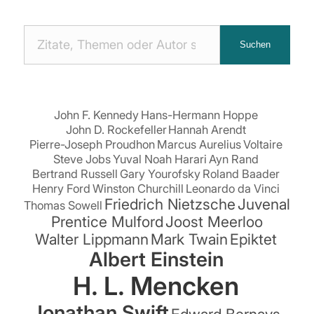
Nach
Suchen
Zitaten
suchen:
John F. Kennedy
Hans-Hermann Hoppe
John D. Rockefeller
Hannah Arendt
Pierre-Joseph Proudhon
Marcus Aurelius
Voltaire
Steve Jobs
Yuval Noah Harari
Ayn Rand
Bertrand Russell
Gary Yourofsky
Roland Baader
Henry Ford
Winston Churchill
Leonardo da Vinci
Friedrich Nietzsche
Juvenal
Thomas Sowell
Prentice Mulford
Joost Meerloo
Walter Lippmann
Mark Twain
Epiktet
Albert Einstein
H. L. Mencken
Jonathan Swift
Edward Bernays