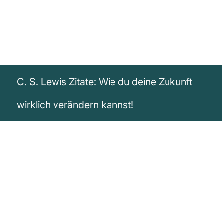
C. S. Lewis Zitate: Wie du deine Zukunft
wirklich verändern kannst!
„Du kannst nicht zurückgehen und den
Anfang verändern. Aber du kannst starten
wo du bist und das Ende verändern.“