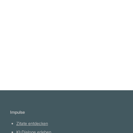
"Es gibt nur zwei Dinge, die du falsch machen
kannst: aufzuhören oder gar nicht erst
anzufangen." Unbekannt
Weiterlesen
Impulse
Zitate entdecken
KI-Dialoge erleben