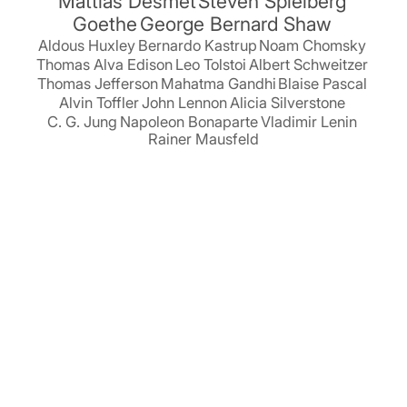
Mattias Desmet
Steven Spielberg
Goethe
George Bernard Shaw
Aldous Huxley
Bernardo Kastrup
Noam Chomsky
Thomas Alva Edison
Leo Tolstoi
Albert Schweitzer
Thomas Jefferson
Mahatma Gandhi
Blaise Pascal
Alvin Toffler
John Lennon
Alicia Silverstone
C. G. Jung
Napoleon Bonaparte
Vladimir Lenin
Rainer Mausfeld