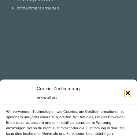
Infotainment ansehen
Plattform
YouTube Projekte
Telegram Kanal
github.com
Rechtliches
Cookie-Zustimmung
Datenschutzerklärung
verwalten
Urheberrecht (Copyright)
Wir verwenden Technologien wie Cookies, um Geräteinformationen zu
Cookie-Richtlinie (EU)
speichern und/oder darauf zuzugreifen. Wir tun dies, um das Browsing-
Erlebnis zu verbessern und um (nicht) personalisierte Werbung
Impressum
anzuzeigen. Wenn du nicht zustimmst oder die Zustimmung widerrufst,
Kontakt
kann dies bestimmte Merkmale und Funktionen beeinträchtigen.