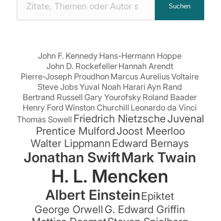
Suchen
Zitaten
suchen:
John F. Kennedy
Hans-Hermann Hoppe
John D. Rockefeller
Hannah Arendt
Pierre-Joseph Proudhon
Marcus Aurelius
Voltaire
Steve Jobs
Yuval Noah Harari
Ayn Rand
Bertrand Russell
Gary Yourofsky
Roland Baader
Henry Ford
Winston Churchill
Leonardo da Vinci
Friedrich Nietzsche
Juvenal
Thomas Sowell
Prentice Mulford
Joost Meerloo
Walter Lippmann
Edward Bernays
Jonathan Swift
Mark Twain
H. L. Mencken
Albert Einstein
Epiktet
George Orwell
G. Edward Griffin