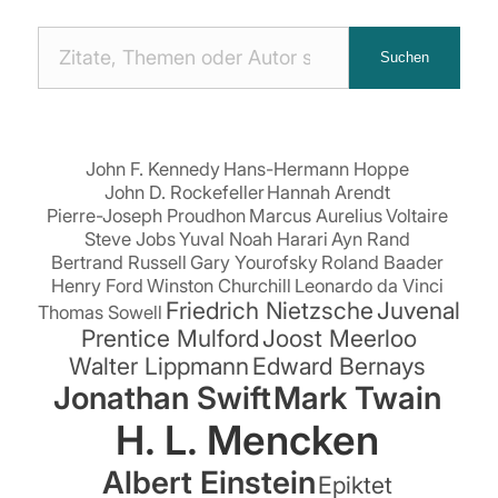
Nach
Suchen
Zitaten
suchen:
John F. Kennedy
Hans-Hermann Hoppe
John D. Rockefeller
Hannah Arendt
Pierre-Joseph Proudhon
Marcus Aurelius
Voltaire
Steve Jobs
Yuval Noah Harari
Ayn Rand
Bertrand Russell
Gary Yourofsky
Roland Baader
Henry Ford
Winston Churchill
Leonardo da Vinci
Friedrich Nietzsche
Juvenal
Thomas Sowell
Prentice Mulford
Joost Meerloo
Walter Lippmann
Edward Bernays
Jonathan Swift
Mark Twain
H. L. Mencken
Albert Einstein
Epiktet