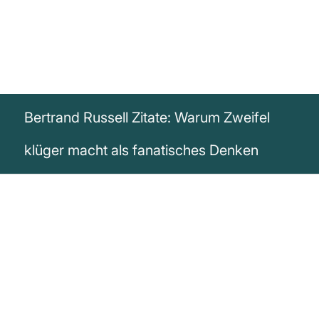
Bertrand Russell Zitate: Warum Zweifel
klüger macht als fanatisches Denken
„Das ganze Problem der Welt besteht
darin, dass Narren und Fanatiker sich
ihrer Sache immer so sicher sind, während
klügere Menschen von Zweifeln erfüllt