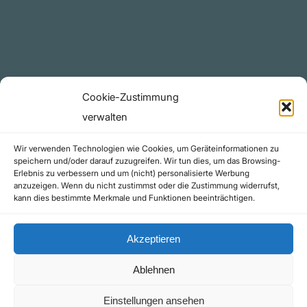
Telegram Kanal
github.com
Rechtliches
Cookie-Zustimmung
Datenschutzerklärung
verwalten
Urheberrecht (Copyright)
Wir verwenden Technologien wie Cookies, um Geräteinformationen zu
Cookie-Richtlinie (EU)
speichern und/oder darauf zuzugreifen. Wir tun dies, um das Browsing-
Erlebnis zu verbessern und um (nicht) personalisierte Werbung
Impressum
anzuzeigen. Wenn du nicht zustimmst oder die Zustimmung widerrufst,
Kontakt
kann dies bestimmte Merkmale und Funktionen beeinträchtigen.
Akzeptieren
Ablehnen
©yoice.net • Realisierung: jan@pixel-park.net • Hosting - yoice.net Media |
Einstellungen ansehen
*Als Amazon-Partner erhalte ich eine kleine Provision für qualifizierte Käufe