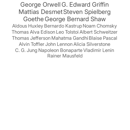
George Orwell
G. Edward Griffin
Mattias Desmet
Steven Spielberg
Goethe
George Bernard Shaw
Aldous Huxley
Bernardo Kastrup
Noam Chomsky
Thomas Alva Edison
Leo Tolstoi
Albert Schweitzer
Thomas Jefferson
Mahatma Gandhi
Blaise Pascal
Alvin Toffler
John Lennon
Alicia Silverstone
C. G. Jung
Napoleon Bonaparte
Vladimir Lenin
Rainer Mausfeld