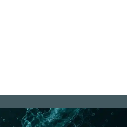
ie Liebe zu allen Lebewesen ist
e edelste Eigenschaft des
Menschen." Charles Darwin
iterlesen