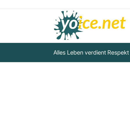
Alles Leben verdient Respekt
„Alles Leben verdient Respek
Mitgefühl. Das ganze Leben.“
Vegane Weisheiten
Alles Leben verdient Respekt, Würde und Mi
Vegane Weisheiten fordert uns zu mehr Acht