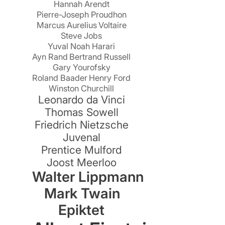
Hannah Arendt
Pierre-Joseph Proudhon
Marcus Aurelius
Voltaire
Steve Jobs
Yuval Noah Harari
d
Ayn Rand
Bertrand Russell
Gary Yourofsky
Roland Baader
Henry Ford
,
Winston Churchill
Leonardo da Vinci
Thomas Sowell
Friedrich Nietzsche
Juvenal
Prentice Mulford
Joost Meerloo
Walter Lippmann
Mark Twain
Epiktet