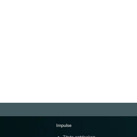
"Alle Tiere sollten glücklich und
sicher leben." Ariana Grande-
Butera
Weiterlesen
Impulse
Plattfor
Zitate entdecken
YouTu