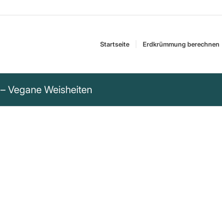
Startseite
Erdkrümmung berechnen
 – Vegane Weisheiten
t, Würde und
tgefühl. Diese Weisheit von
samkeit auf.