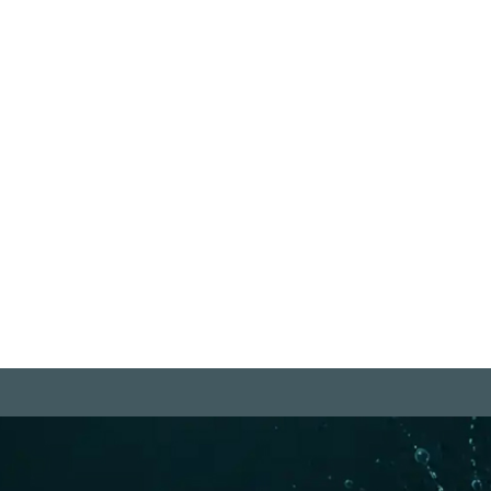
"Bedenke, dass Tiere, genau wie
"D
wir, nur ein Leben haben. Es ist ihr
di
Leben, ihr einziges Leben, und es
ist ihnen ebenso wichtig wie unser
We
eigenes Leben uns ist." Jill
Robinson
Weiterlesen
m
Rechtliches
be Projekte
Datenschutzerklärung