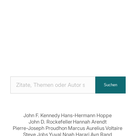
Nach
Suchen
Zitaten
suchen:
John F. Kennedy
Hans-Hermann Hoppe
John D. Rockefeller
Hannah Arendt
Pierre-Joseph Proudhon
Marcus Aurelius
Voltaire
Steve Jobs
Yuval Noah Harari
Ayn Rand