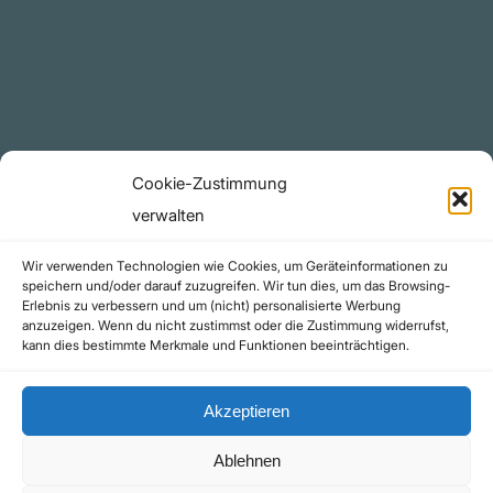
YouTube Projekte
Telegram Kanal
github.com
Rechtliches
Cookie-Zustimmung
Datenschutzerklärung
verwalten
Urheberrecht (Copyright)
Wir verwenden Technologien wie Cookies, um Geräteinformationen zu
Cookie-Richtlinie (EU)
speichern und/oder darauf zuzugreifen. Wir tun dies, um das Browsing-
Erlebnis zu verbessern und um (nicht) personalisierte Werbung
Impressum
anzuzeigen. Wenn du nicht zustimmst oder die Zustimmung widerrufst,
Kontakt
kann dies bestimmte Merkmale und Funktionen beeinträchtigen.
Akzeptieren
Ablehnen
©yoice.net • Realisierung: jan@pixel-park.net • Hosting - yoice.net Media |