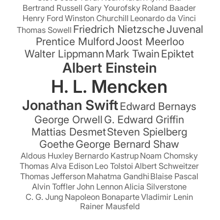
Bertrand Russell
Gary Yourofsky
Roland Baader
Henry Ford
Winston Churchill
Leonardo da Vinci
Friedrich Nietzsche
Juvenal
Thomas Sowell
Prentice Mulford
Joost Meerloo
Walter Lippmann
Mark Twain
Epiktet
Albert Einstein
H. L. Mencken
Jonathan Swift
Edward Bernays
George Orwell
G. Edward Griffin
Mattias Desmet
Steven Spielberg
Goethe
George Bernard Shaw
Aldous Huxley
Bernardo Kastrup
Noam Chomsky
Thomas Alva Edison
Leo Tolstoi
Albert Schweitzer
Thomas Jefferson
Mahatma Gandhi
Blaise Pascal
Alvin Toffler
John Lennon
Alicia Silverstone
C. G. Jung
Napoleon Bonaparte
Vladimir Lenin
Rainer Mausfeld