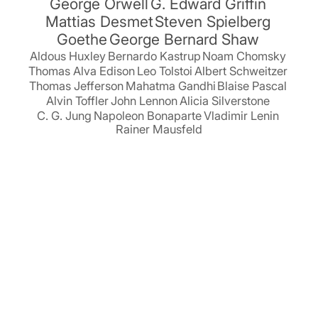
George Orwell
G. Edward Griffin
Mattias Desmet
Steven Spielberg
Goethe
George Bernard Shaw
Aldous Huxley
Bernardo Kastrup
Noam Chomsky
Thomas Alva Edison
Leo Tolstoi
Albert Schweitzer
Thomas Jefferson
Mahatma Gandhi
Blaise Pascal
Alvin Toffler
John Lennon
Alicia Silverstone
C. G. Jung
Napoleon Bonaparte
Vladimir Lenin
Rainer Mausfeld