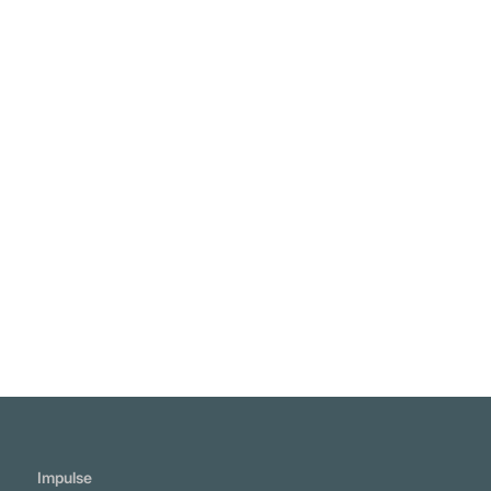
"Geniale Menschen beginnen große Werke,
fleißige Menschen vollenden sie." Leonardo
da Vinci
Weiterlesen
Impulse