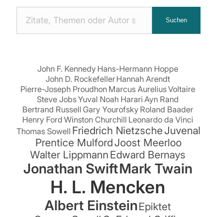
Nach
Suchen
Zitaten
suchen:
John F. Kennedy
Hans-Hermann Hoppe
John D. Rockefeller
Hannah Arendt
Pierre-Joseph Proudhon
Marcus Aurelius
Voltaire
Steve Jobs
Yuval Noah Harari
Ayn Rand
Bertrand Russell
Gary Yourofsky
Roland Baader
Henry Ford
Winston Churchill
Leonardo da Vinci
Friedrich Nietzsche
Juvenal
Thomas Sowell
Prentice Mulford
Joost Meerloo
Walter Lippmann
Edward Bernays
Jonathan Swift
Mark Twain
H. L. Mencken
Albert Einstein
Epiktet