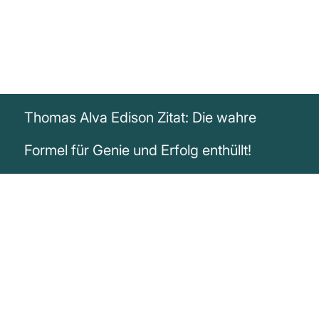
Thomas Alva Edison Zitat: Die wahre
Formel für Genie und Erfolg enthüllt!
„Genie besteht zu einem Prozent aus
Inspiration und zu neunundneunzig
Prozent aus harter Arbeit.“