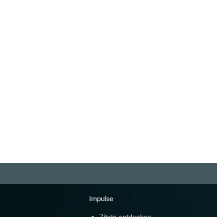
werden. Die kleine Gruppe der
"Propaganda ist der ausführend
mächtigen internationalen Banki
Arm der unsichtbaren Regierung
leitet praktisch die Regierung de
Edward Bernays
Vereinigten Staaten für ihre
Weiterlesen
eigenen egoistischen Zwecke. S
kontrollieren praktisch beide
politischen Parteien." John F.
Hylan
Impulse
Plattfor
Zitate entdecken
YouTu