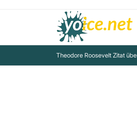
Theodore Roosevelt Zitat übe
„Hinter der sichtbaren Regier
Thron eine unsichtbare Regier
keine Treue schuldet und kein
anerkennt. Diese unsichtbare
vernichten, den gottlosen Bu