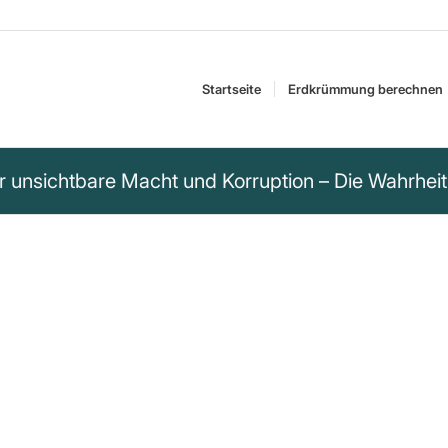
Startseite
Erdkrümmung berechnen
r unsichtbare Macht und Korruption – Die Wahrheit
ung sitzt auf dem
ung, die dem Volk
e Verantwortlichkeit
 Regierung zu
nd zwischen korruptem