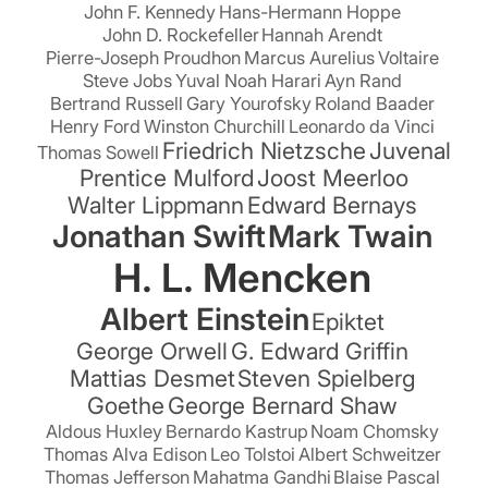
John F. Kennedy
Hans-Hermann Hoppe
John D. Rockefeller
Hannah Arendt
Pierre-Joseph Proudhon
Marcus Aurelius
Voltaire
Steve Jobs
Yuval Noah Harari
Ayn Rand
Bertrand Russell
Gary Yourofsky
Roland Baader
Henry Ford
Winston Churchill
Leonardo da Vinci
Friedrich Nietzsche
Juvenal
Thomas Sowell
Prentice Mulford
Joost Meerloo
Walter Lippmann
Edward Bernays
Jonathan Swift
Mark Twain
H. L. Mencken
Albert Einstein
Epiktet
George Orwell
G. Edward Griffin
Mattias Desmet
Steven Spielberg
Goethe
George Bernard Shaw
Aldous Huxley
Bernardo Kastrup
Noam Chomsky
Thomas Alva Edison
Leo Tolstoi
Albert Schweitzer
Thomas Jefferson
Mahatma Gandhi
Blaise Pascal