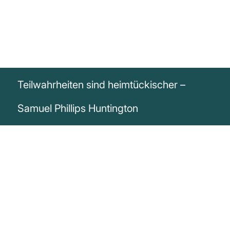
Teilwahrheiten sind heimtückischer –
Samuel Phillips Huntington
„Teilwahrheiten oder Halbwahrheiten sind
oft heimtückischer als völlige
Unwahrheiten.“