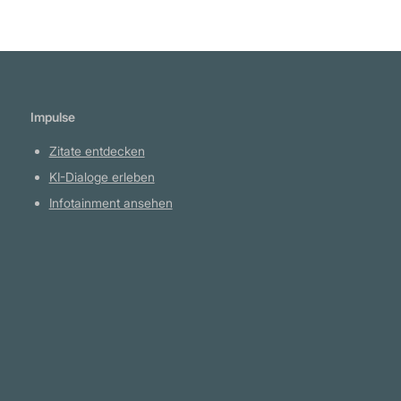
Impulse
Zitate entdecken
KI-Dialoge erleben
Infotainment ansehen
Plattform
YouTube Projekte
Telegram Kanal
github.com