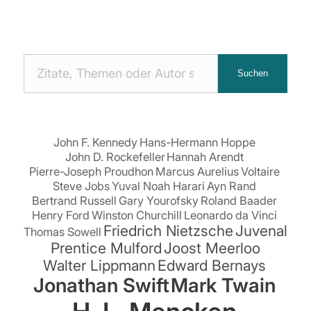
Nach
Suchen
Zitaten
suchen:
John F. Kennedy
Hans-Hermann Hoppe
John D. Rockefeller
Hannah Arendt
Pierre-Joseph Proudhon
Marcus Aurelius
Voltaire
Steve Jobs
Yuval Noah Harari
Ayn Rand
Bertrand Russell
Gary Yourofsky
Roland Baader
Henry Ford
Winston Churchill
Leonardo da Vinci
Friedrich Nietzsche
Juvenal
Thomas Sowell
Prentice Mulford
Joost Meerloo
Walter Lippmann
Edward Bernays
Jonathan Swift
Mark Twain