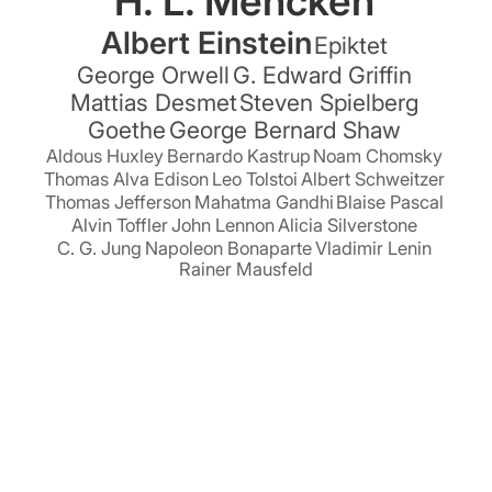
H. L. Mencken
Albert Einstein
Epiktet
George Orwell
G. Edward Griffin
Mattias Desmet
Steven Spielberg
Goethe
George Bernard Shaw
Aldous Huxley
Bernardo Kastrup
Noam Chomsky
Thomas Alva Edison
Leo Tolstoi
Albert Schweitzer
Thomas Jefferson
Mahatma Gandhi
Blaise Pascal
Alvin Toffler
John Lennon
Alicia Silverstone
C. G. Jung
Napoleon Bonaparte
Vladimir Lenin
Rainer Mausfeld