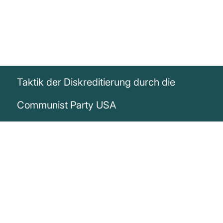
Taktik der Diskreditierung durch die
Communist Party USA
„Wenn bestimmte Querulanten zu nervig
werden, bezeichnet man sie nach
geeigneten Vorbereitungen als Faschist,
Nazi oder antisemitisch und nutzt das