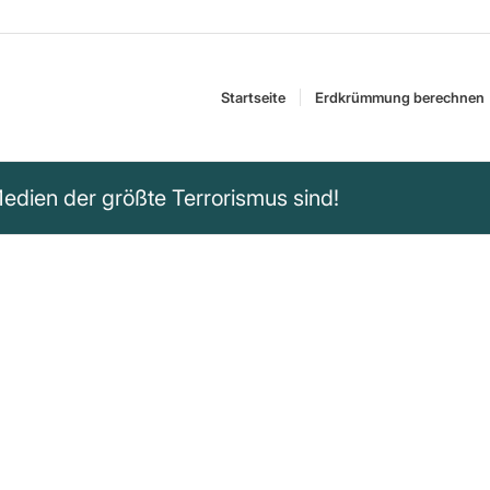
Startseite
Erdkrümmung berechnen
dien der größte Terrorismus sind!
rzeugen von Angst
en den größten