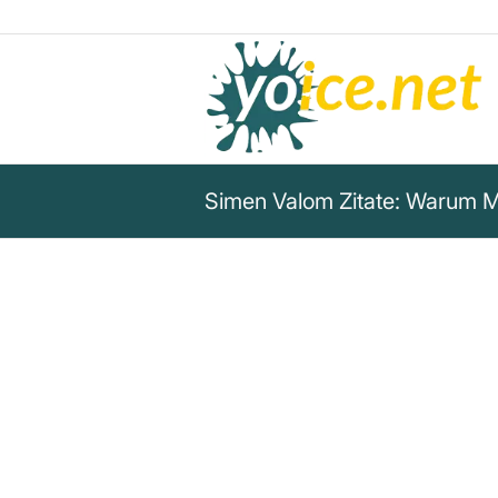
Simen Valom Zitate: Warum Me
„Wenn Terrorismus auf dem E
beruht, dann stellen die Medi
Terrorismus dar.“
Simen Valom