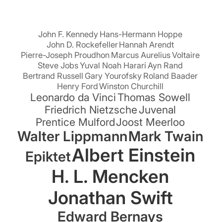
suchen:
John F. Kennedy
Hans-Hermann Hoppe
John D. Rockefeller
Hannah Arendt
Pierre-Joseph Proudhon
Marcus Aurelius
Voltaire
Steve Jobs
Yuval Noah Harari
Ayn Rand
Bertrand Russell
Gary Yourofsky
Roland Baader
Henry Ford
Winston Churchill
Leonardo da Vinci
Thomas Sowell
Friedrich Nietzsche
Juvenal
Prentice Mulford
Joost Meerloo
Walter Lippmann
Mark Twain
Albert Einstein
Epiktet
H. L. Mencken
Jonathan Swift
Edward Bernays