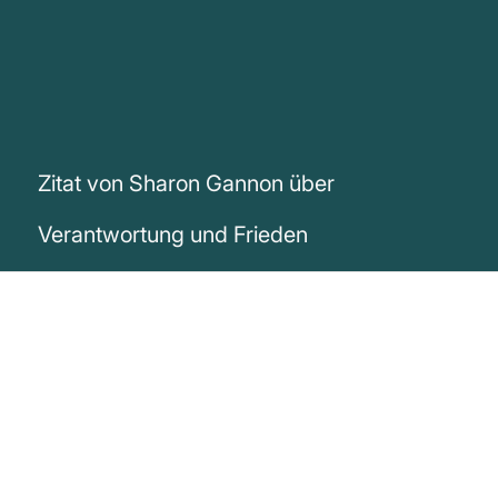
Zitat von Sharon Gannon über
Verantwortung und Frieden
„Warte nicht auf eine bessere Welt.
Beginne jetzt, eine Welt der Harmonie und
des Friedens zu schaffen. Es liegt an dir,
und das war es schon immer. Du findest