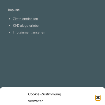
Impulse
Zitate entdecken
KI-Dialoge erleben
Infotainment ansehen
Plattform
YouTube Projekte
Telegram Kanal
github.com
Rechtliches
Cookie-Zustimmung
Datenschutzerklärung
verwalten