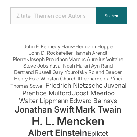
Nach
Suchen
Zitaten
suchen:
John F. Kennedy
Hans-Hermann Hoppe
John D. Rockefeller
Hannah Arendt
Pierre-Joseph Proudhon
Marcus Aurelius
Voltaire
Steve Jobs
Yuval Noah Harari
Ayn Rand
Bertrand Russell
Gary Yourofsky
Roland Baader
Henry Ford
Winston Churchill
Leonardo da Vinci
Friedrich Nietzsche
Juvenal
Thomas Sowell
Prentice Mulford
Joost Meerloo
Walter Lippmann
Edward Bernays
Jonathan Swift
Mark Twain
H. L. Mencken
Albert Einstein
Epiktet