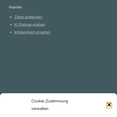
Impulse
Zitate entdecken
KI-Dialoge erleben
Infotainment ansehen
Plattform
YouTube Projekte
Telegram Kanal
github.com
Rechtliches
Cookie-Zustimmung
Datenschutzerklärung
verwalten
Urheberrecht (Copyright)