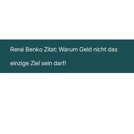
René Benko Zitat: Warum Geld nicht das
einzige Ziel sein darf!
„Geld kommt, wenn man Erfolg hat. Wer
Geld anstrebt, wird es aber nie zu einem
großen Vermögen bringen.“