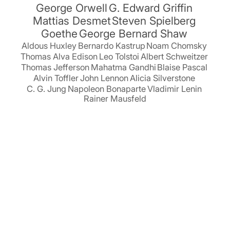
George Orwell
G. Edward Griffin
Mattias Desmet
Steven Spielberg
Goethe
George Bernard Shaw
Aldous Huxley
Bernardo Kastrup
Noam Chomsky
Thomas Alva Edison
Leo Tolstoi
Albert Schweitzer
Thomas Jefferson
Mahatma Gandhi
Blaise Pascal
Alvin Toffler
John Lennon
Alicia Silverstone
C. G. Jung
Napoleon Bonaparte
Vladimir Lenin
Rainer Mausfeld