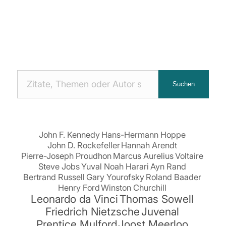
Nach
Suchen
Zitaten
suchen:
John F. Kennedy
Hans-Hermann Hoppe
John D. Rockefeller
Hannah Arendt
Pierre-Joseph Proudhon
Marcus Aurelius
Voltaire
Steve Jobs
Yuval Noah Harari
Ayn Rand
Bertrand Russell
Gary Yourofsky
Roland Baader
Henry Ford
Winston Churchill
Leonardo da Vinci
Thomas Sowell
Friedrich Nietzsche
Juvenal
Prentice Mulford
Joost Meerloo