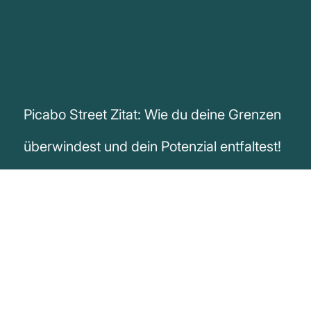
Picabo Street Zitat: Wie du deine Grenzen
überwindest und dein Potenzial entfaltest!
„Um dein wahres Potenzial zu entdecken,
musst du zunächst deine eigenen Grenzen
erkennen und dann den Mut aufbringen,
sie zu überwinden.“