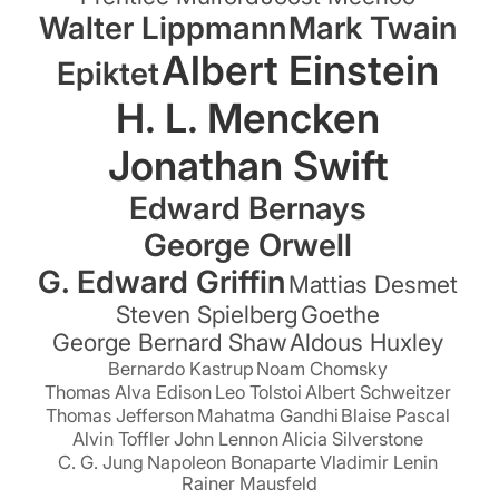
Walter Lippmann
Mark Twain
Albert Einstein
Epiktet
H. L. Mencken
Jonathan Swift
Edward Bernays
George Orwell
G. Edward Griffin
Mattias Desmet
Steven Spielberg
Goethe
George Bernard Shaw
Aldous Huxley
Bernardo Kastrup
Noam Chomsky
Thomas Alva Edison
Leo Tolstoi
Albert Schweitzer
Thomas Jefferson
Mahatma Gandhi
Blaise Pascal
Alvin Toffler
John Lennon
Alicia Silverstone
C. G. Jung
Napoleon Bonaparte
Vladimir Lenin
Rainer Mausfeld