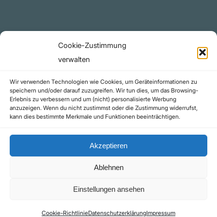
github.com
Rechtliches
Cookie-Zustimmung
Datenschutzerklärung
verwalten
Urheberrecht (Copyright)
Wir verwenden Technologien wie Cookies, um Geräteinformationen zu
Cookie-Richtlinie (EU)
speichern und/oder darauf zuzugreifen. Wir tun dies, um das Browsing-
Erlebnis zu verbessern und um (nicht) personalisierte Werbung
Impressum
anzuzeigen. Wenn du nicht zustimmst oder die Zustimmung widerrufst,
Kontakt
kann dies bestimmte Merkmale und Funktionen beeinträchtigen.
Akzeptieren
Ablehnen
©yoice.net • Realisierung: jan@pixel-park.net • Hosting - yoice.net Media |
Einstellungen ansehen
*Als Amazon-Partner erhalte ich eine kleine Provision für qualifizierte Käufe
Cookie-Richtlinie
Datenschutzerklärung
Impressum
Kontakt
Impressum